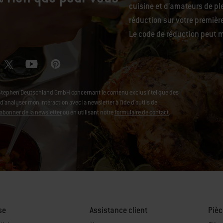
cuisine et d’amateurs de ple
réduction sur votre premiè
Le code de réduction peut m
Stephen Deutschland GmbH concernant le contenu exclusif tel que des
analyser mon intéraction avec la newsletter à l'ide d'outils de
abonner de la newsletter
ou en utilisant notre
formulaire de contact
.
se
Assistance client
Pièc