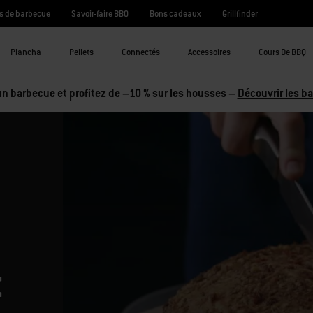
s de barbecue
Savoir-faire BBQ
Bons cadeaux
Grillfinder
Plancha
Pellets
Connectés
Accessoires
Cours De BBQ
n barbecue et profitez de –10 % sur les housses –
Découvrir les b
t