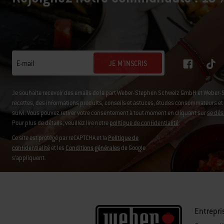
JE M'INSCRIS
E-mail
Je souhaite recevoir des emails de la part Weber-Stephen Schweiz GmbH et Weber-
recettes, des informations produits, conseils et astuces, études consommateurs et d'
suivi. Vous pouvez retirer votre consentement à tout moment en cliquant sur
se dés
Pour plus de détails, veuillez lire notre
politique de confidentialité
.
Ce site est protégé par reCAPTCHA et la
Politique de
confidentialité
et les
Conditions générales
de Google
s’appliquent.
Entrepri