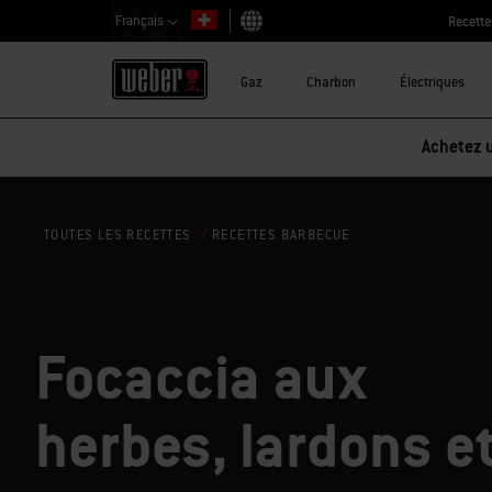
Français
Recette
Choisir un pays
Gaz
Charbon
Électriques
Achetez u
RECETTES BARBECUE
TOUTES LES RECETTES
Focaccia aux
herbes, lardons e