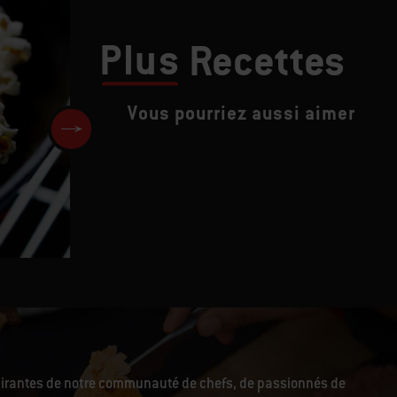
Plus
Recettes
Vous pourriez aussi aimer
Entrecôte au barbecue & noui
sautées by Jamie Oliver
pirantes de notre communauté de chefs, de passionnés de