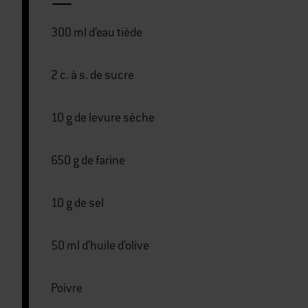
300 ml d’eau tiède
2 c. à s. de sucre
10 g de levure sèche
650 g de farine
10 g de sel
50 ml d’huile d’olive
Poivre