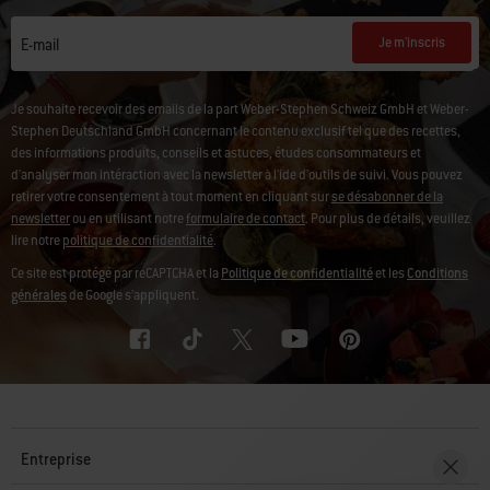
Je m'inscris
E-mail
Je souhaite recevoir des emails de la part Weber-Stephen Schweiz GmbH et Weber-
Stephen Deutschland GmbH concernant le contenu exclusif tel que des recettes,
des informations produits, conseils et astuces, études consommateurs et
d'analyser mon intéraction avec la newsletter à l'ide d'outils de suivi. Vous pouvez
retirer votre consentement à tout moment en cliquant sur
se désabonner de la
newsletter
ou en utilisant notre
formulaire de contact
. Pour plus de détails, veuillez
lire notre
politique de confidentialité
.
Ce site est protégé par reCAPTCHA et la
Politique de confidentialité
et les
Conditions
générales
de Google s’appliquent.
Entreprise