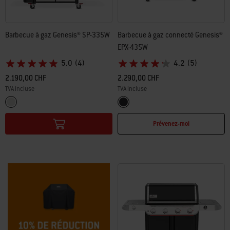
Barbecue à gaz Genesis® SP-335W
Barbecue à gaz connecté Genesis®
EPX-435W
5.0
(4)
4.2
(5)
2.190,00 CHF
2.290,00 CHF
TVA incluse
TVA incluse
Color Options
Color Options
Inox
Noir
Prévenez-moi