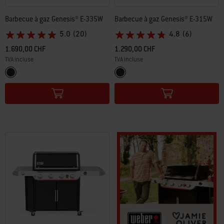
Barbecue à gaz Genesis® E-335W
Barbecue à gaz Genesis® E-315W
5.0
(20)
4.8
(6)
1.690,00 CHF
1.290,00 CHF
TVA incluse
TVA incluse
Color Options
Color Options
Noir
Noir