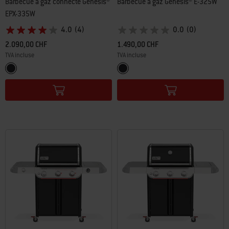
Barbecue à gaz connecté Genesis®
Barbecue à gaz Genesis® E-325W
EPX-335W
4.0
(4)
0.0
(0)
2.090,00 CHF
1.490,00 CHF
TVA incluse
TVA incluse
Color Options
Color Options
Noir
Noir