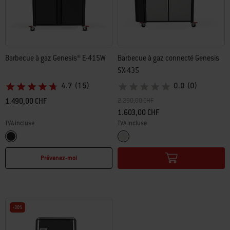
Barbecue à gaz Genesis® E-415W
Barbecue à gaz connecté Genesis
SX-435
4.7
(15)
0.0
(0)
Prix réduit de
à
1.490,00 CHF
2.290,00 CHF
1.603,00 CHF
TVA incluse
TVA incluse
Color Options
Color Options
Noir
Inox
Prévenez-moi
-30%