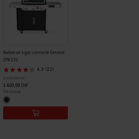
Barbecue à gaz connecté Genesis
EPX-335
4.3
(22)
Prix réduit de
à
2.290,00 CHF
1.603,00 CHF
TVA incluse
Color Options
Noir