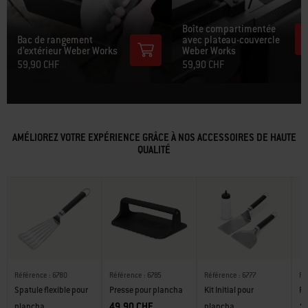
Boîte compartimentée
Bac de rangement
avec plateau-couvercle
d’extérieur Weber Works
Weber Works
59,90 CHF
59,90 CHF
AMÉLIOREZ VOTRE EXPÉRIENCE GRÂCE À NOS ACCESSOIRES DE HAUTE
QUALITÉ
Référence : 6780
Référence : 6785
Référence : 6777
Ré
Spatule flexible pour
Presse pour plancha
Kit Initial pour
Pr
49,90 CHF
1
plancha
plancha