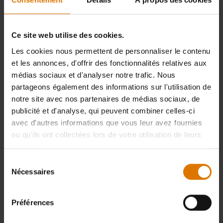
Retours gratuits sous 30 jours
Ce site web utilise des cookies.
Les cookies nous permettent de personnaliser le contenu
et les annonces, d'offrir des fonctionnalités relatives aux
Jusqu'à 15 ans de garantie
médias sociaux et d'analyser notre trafic. Nous
partageons également des informations sur l'utilisation de
notre site avec nos partenaires de médias sociaux, de
Cuisinez comme un pro avec nos
publicité et d'analyse, qui peuvent combiner celles-ci
avec d'autres informations que vous leur avez fournies
barbecues à gaz Weber Genesis®
ou qu'ils ont collectées lors de votre utilisation de leurs
haute performance
services.
Sélection
Nécessaires
du
consentement
Préférences