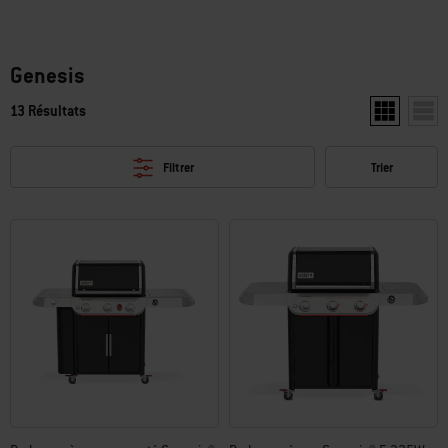
Genesis
13 Résultats
Afficher deu
Affic
Filtrer
Trier