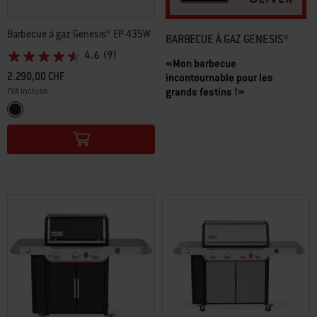
Barbecue à gaz Genesis® EP-435W
BARBECUE À GAZ GENESIS®
4.6
(9)
«Mon barbecue
2.290,00 CHF
incontournable pour les
grands festins !»
TVA incluse
Color Options
Noir