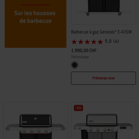
Barbecue à gaz Genesis® E-435W
5.0
(4)
1.990,00 CHF
TVA incluse
Color Options
Noir
Prévenez-moi
-30%