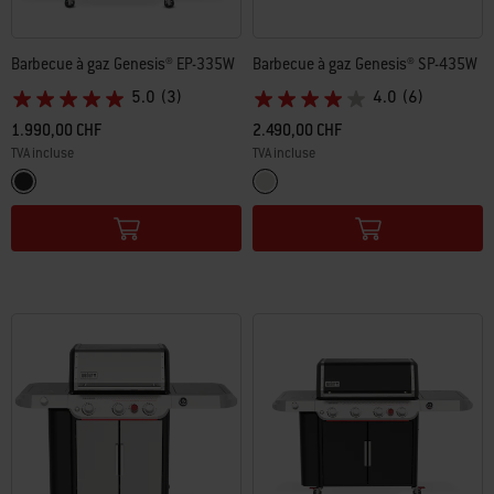
Barbecue à gaz Genesis® EP-335W
Barbecue à gaz Genesis® SP-435W
5.0
(3)
4.0
(6)
1.990,00 CHF
2.490,00 CHF
TVA incluse
TVA incluse
Color Options
Color Options
Noir
Inox