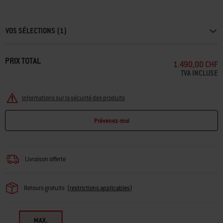
Carousel containing list of product recommendations. Please use left and ar
VOS SÉLECTIONS (1)
PRIX TOTAL
1.490,00 CHF
TVA INCLUSE
Informations sur la sécurité des produits
Prévenez-moi
Livraison offerte
Retours gratuits
(
restrictions applicables
)