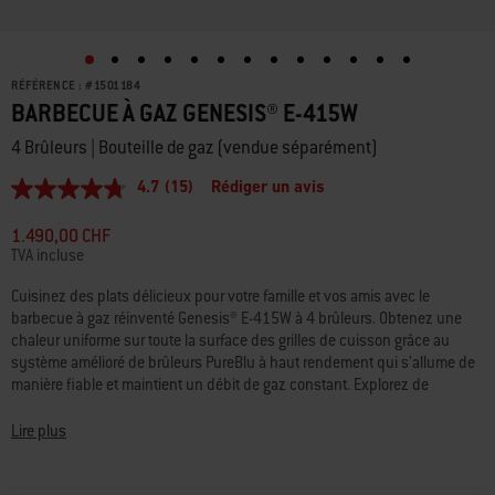
RÉFÉRENCE :
#
1501184
BARBECUE À GAZ GENESIS® E-415W
4 Brûleurs | Bouteille de gaz (vendue séparément)
4.7
(15)
Rédiger un avis
4.7
étoiles
sur
1.490,00 CHF
5,
TVA incluse
valeur
de
Cuisinez des plats délicieux pour votre famille et vos amis avec le
la
barbecue à gaz réinventé Genesis® E-415W à 4 brûleurs. Obtenez une
note
moyenne.
chaleur uniforme sur toute la surface des grilles de cuisson grâce au
Read
système amélioré de brûleurs PureBlu à haut rendement qui s’allume de
15
manière fiable et maintient un débit de gaz constant. Explorez de
Reviews.
nouvelles façons de cuisiner et de vous faire plaisir avec les grilles de
Lien
sur
cuisson Weber Crafted® Gourmet BBQ System incluses qui peuvent
Lire plus
la
accueillir divers accessoires de barbecue (vendus séparément), tels que
même
la grille de saisie, la pierre à pizza, la plancha, et plus encore. Ajoutez un
page.