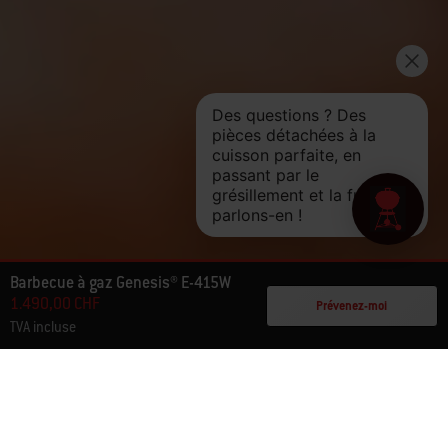
Barbecue à gaz Genesis® E-415W
1.490,00 CHF
Prévenez-moi
TVA incluse