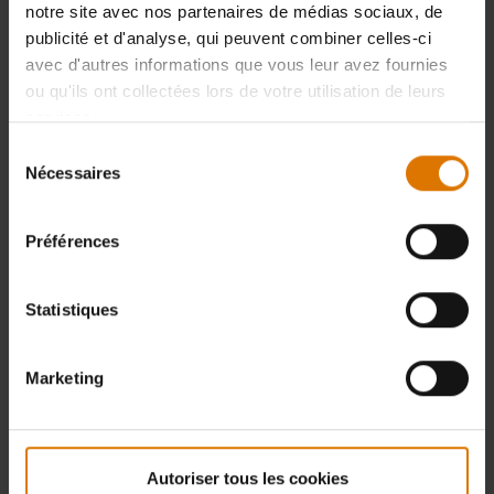
notre site avec nos partenaires de médias sociaux, de
publicité et d'analyse, qui peuvent combiner celles-ci
avec d'autres informations que vous leur avez fournies
ou qu'ils ont collectées lors de votre utilisation de leurs
services.
Sélection
Nécessaires
du
consentement
Préférences
Statistiques
Grille de réchauffage
Pour les barbecues Q 2000/200,
2200/220, 2400/240
Marketing
4.6
(17)
68,90 CHF
TVA incluse
Autoriser tous les cookies
Color Options