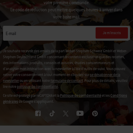
votre première commande.
Le code de réduction peut mettre quelques heures à arriver dans
votre boîte mail.
Je m'inscris
E-mail
Je souhaite recevoir des emails de la part Weber-Stephen Schweiz GmbH et Weber-
Stephen Deutschland GmbH concernant le contenu exclusif tel que des recettes,
des informations produits, conseils et astuces, études consommateurs et
d'analyser mon intéraction avec la newsletter à l'ide d'outils de suivi. Vous pouvez
retirer votre consentement à tout moment en cliquant sur
se désabonner de la
newsletter
ou en utilisant notre
formulaire de contact
. Pour plus de détails, veuillez
lire notre
politique de confidentialité
.
Ce site est protégé par reCAPTCHA et la
Politique de confidentialité
et les
Conditions
générales
de Google s’appliquent.