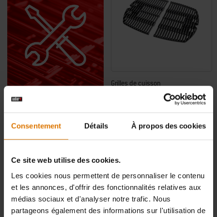
Grilles de cuisson
Pour les séries Q 200/2000
4.8
(211)
Tu souhaites redonner un
129,00 CHF
Consentement
Détails
À propos des cookies
coup d´éclat à ton
TVA incluse
barbecue ou obtenir des
Color Options
pièces détachées?
Ce site web utilise des cookies.
Alors contacte dès
Les cookies nous permettent de personnaliser le contenu
maintenant le
et les annonces, d'offrir des fonctionnalités relatives aux
service client
médias sociaux et d'analyser notre trafic. Nous
partageons également des informations sur l'utilisation de
Weber!