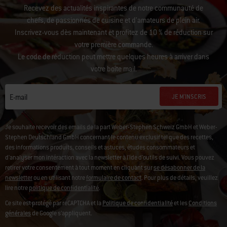
Recevez des actualités inspirantes de notre communauté de
chefs, de passionnés de cuisine et d’amateurs de plein air.
Inscrivez-vous dès maintenant et profitez de 10 % de réduction sur
votre première commande.
Le code de réduction peut mettre quelques heures à arriver dans
votre boîte mail.
JE M'INSCRIS
E-mail
Je souhaite recevoir des emails de la part Weber-Stephen Schweiz GmbH et Weber-
Stephen Deutschland GmbH concernant le contenu exclusif tel que des recettes,
des informations produits, conseils et astuces, études consommateurs et
d'analyser mon intéraction avec la newsletter à l'ide d'outils de suivi. Vous pouvez
retirer votre consentement à tout moment en cliquant sur
se désabonner de la
newsletter
ou en utilisant notre
formulaire de contact
. Pour plus de détails, veuillez
lire notre
politique de confidentialité
.
Ce site est protégé par reCAPTCHA et la
Politique de confidentialité
et les
Conditions
générales
de Google s’appliquent.