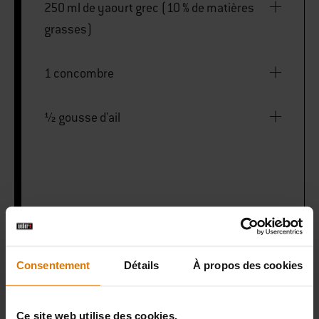
250 ml de yaourt grec (10 % de matières
grasses)
1 concombre
½ gousse d'ail
PRINT THIS LIST
Consentement
Détails
À propos des cookies
Ce site web utilise des cookies.