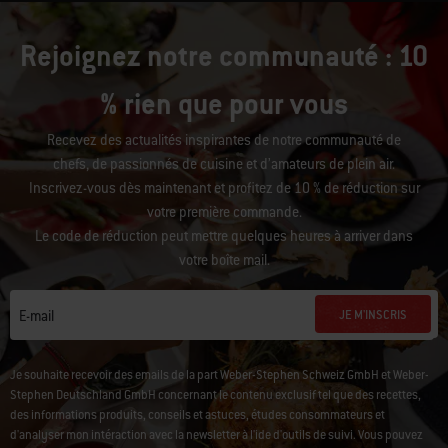
Rejoignez notre communauté : 10
% rien que pour vous
Recevez des actualités inspirantes de notre communauté de
chefs, de passionnés de cuisine et d’amateurs de plein air.
Inscrivez-vous dès maintenant et profitez de 10 % de réduction sur
votre première commande.
Le code de réduction peut mettre quelques heures à arriver dans
votre boîte mail.
JE M'INSCRIS
E-mail
Je souhaite recevoir des emails de la part Weber-Stephen Schweiz GmbH et Weber-
Stephen Deutschland GmbH concernant le contenu exclusif tel que des recettes,
des informations produits, conseils et astuces, études consommateurs et
d'analyser mon intéraction avec la newsletter à l'ide d'outils de suivi. Vous pouvez