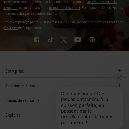
retirer votre consentement à tout moment en cliquant sur
se désabonner de la
newsletter
ou en utilisant notre
formulaire de contact
. Pour plus de détails, veuillez
lire notre
politique de confidentialité
.
Ce site est protégé par reCAPTCHA et la
Politique de confidentialité
et les
Conditions
générales
de Google s’appliquent.
Entreprise
Assistance client
Pièces de rechange
Explorer