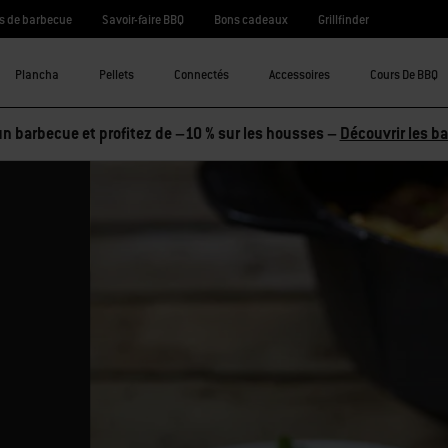
s de barbecue
Savoir-faire BBQ
Bons cadeaux
Grillfinder
Plancha
Pellets
Connectés
Accessoires
Cours De BBQ
n barbecue et profitez de –10 % sur les housses –
Découvrir les b