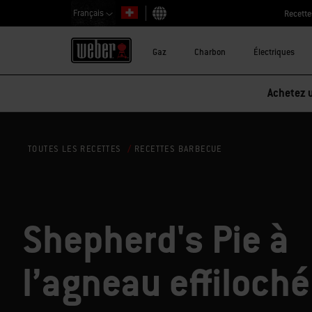
Français
Recette
Choisir un pays
Gaz
Charbon
Électriques
Achetez u
RECETTES BARBECUE
TOUTES LES RECETTES
Shepherd's Pie à
l’agneau effiloché