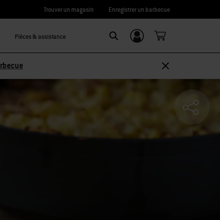
Trouver un magasin
Enregistrer un barbecue
Pièces & assistance
Se connecter/
SEARCH
S’inscrire
arbecue