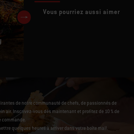
Vous pourriez aussi aimer
y
Porc effiloché à la bière et au
agrumes
pirantes de notre communauté de chefs, de passionnés de
in air. Inscrivez-vous dès maintenant et profitez de 10 % de
re commande.
ettre quelques heures à arriver dans votre boîte mail.