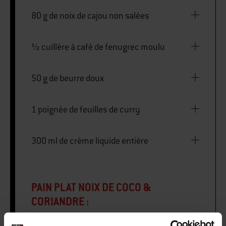
80 g de noix de cajou non salées
½ cuillère à café de fenugrec moulu
50 g de beurre doux
1 poignée de feuilles de curry
300 ml de crème liquide entière
PAIN PLAT NOIX DE COCO &
CORIANDRE :