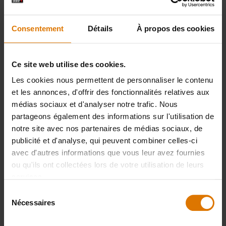
500 g de farine avec levure incorporée
Consentement
Détails
À propos des cookies
1 boîte de 400 ml de lait de coco
Ce site web utilise des cookies.
1 citron
Les cookies nous permettent de personnaliser le contenu
et les annonces, d'offrir des fonctionnalités relatives aux
1 bouquet de coriandre (30 g)
médias sociaux et d'analyser notre trafic. Nous
partageons également des informations sur l'utilisation de
notre site avec nos partenaires de médias sociaux, de
10 g de beurre doux mou
publicité et d'analyse, qui peuvent combiner celles-ci
avec d'autres informations que vous leur avez fournies
ou qu'ils ont collectées lors de votre utilisation de leurs
services.
[Recette testée sur un barbecue Weber
Sélection
Genesis]
Nécessaires
du
consentement
Pinces de barbecue