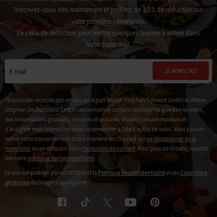
Inscrivez-vous dès maintenant et profitez de 10 % de réduction sur
votre première commande.
Le code de réduction peut mettre quelques heures à arriver dans
votre boîte mail.
JE M'INSCRIS
E-mail
Je souhaite recevoir des emails de la part Weber-Stephen Schweiz GmbH et Weber-
Stephen Deutschland GmbH concernant le contenu exclusif tel que des recettes,
des informations produits, conseils et astuces, études consommateurs et
d'analyser mon intéraction avec la newsletter à l'ide d'outils de suivi. Vous pouvez
retirer votre consentement à tout moment en cliquant sur
se désabonner de la
newsletter
ou en utilisant notre
formulaire de contact
. Pour plus de détails, veuillez
lire notre
politique de confidentialité
.
Ce site est protégé par reCAPTCHA et la
Politique de confidentialité
et les
Conditions
générales
de Google s’appliquent.