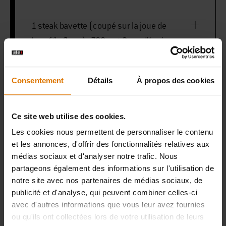
1 steak bavette (coupé sur la joue de
bœuf/le flanc) ; 700 g et 2 cm d’épaisseur,
excédent de graisse retiré
Consentement
Détails
À propos des cookies
Weber Connect Smart Grilling Hub
Ce site web utilise des cookies.
Les cookies nous permettent de personnaliser le contenu
pince pour barbecue
et les annonces, d'offrir des fonctionnalités relatives aux
médias sociaux et d'analyser notre trafic. Nous
partageons également des informations sur l'utilisation de
notre site avec nos partenaires de médias sociaux, de
PRINT THIS LIST
publicité et d'analyse, qui peuvent combiner celles-ci
avec d'autres informations que vous leur avez fournies
ou qu'ils ont collectées lors de votre utilisation de leurs