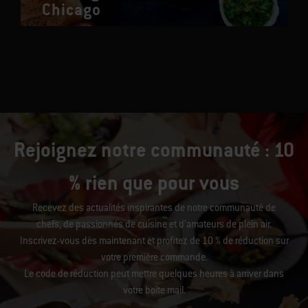
Chicago
Rejoignez notre communauté : 10
% rien que pour vous
Recevez des actualités inspirantes de notre communauté de
chefs, de passionnés de cuisine et d’amateurs de plein air.
Inscrivez-vous dès maintenant et profitez de 10 % de réduction sur
votre première commande.
Le code de réduction peut mettre quelques heures à arriver dans
votre boîte mail.