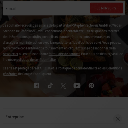
JE M'INSCRIS
E-mail
Je souhaite recevoir des emails de la part Weber-Stephen Schweiz GmbH et Weber-
Stephen Deutschland GmbH concernant le contenu exclusif tel que des recettes,
des informations produits, conseils et astuces, études consommateurs et
d'analyser mon intéraction avec la newsletter à l'ide d'outils de suivi. Vous pouvez
retirer votre consentement à tout moment en cliquant sur
se désabonner de la
newsletter
ou en utilisant notre
formulaire de contact
. Pour plus de détails, veuillez
lire notre
politique de confidentialité
.
Ce site est protégé par reCAPTCHA et la
Politique de confidentialité
et les
Conditions
générales
de Google s’appliquent.
Entreprise