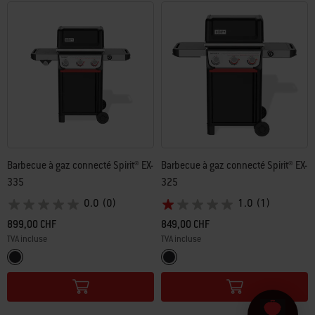
Barbecue à gaz connecté Spirit® EX-
Barbecue à gaz connecté Spirit® EX-
335
325
0.0
(0)
1.0
(1)
899,00 CHF
849,00 CHF
TVA incluse
TVA incluse
Color Options
Color Options
Noir
Noir