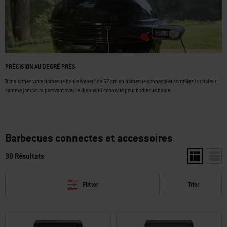
PRÉCISION AU DEGRÉ PRÈS
Transformez votre barbecue boule Weber® de 57 cm en barbecue connecté et contrôlez la chaleur
comme jamais auparavant avec le dispositif connecté pour barbecue boule.
Barbecues connectes et accessoires
30 Résultats
Afficher deu
Affic
Filtrer
Trier