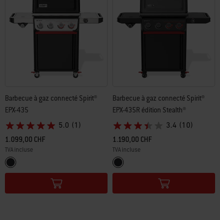
Barbecue à gaz connecté Spirit®
Barbecue à gaz connecté Spirit®
EPX-435
EPX-435R édition Stealth®
5.0
(1)
3.4
(10)
1.099,00 CHF
1.190,00 CHF
TVA incluse
TVA incluse
Color Options
Color Options
Noir
Noir