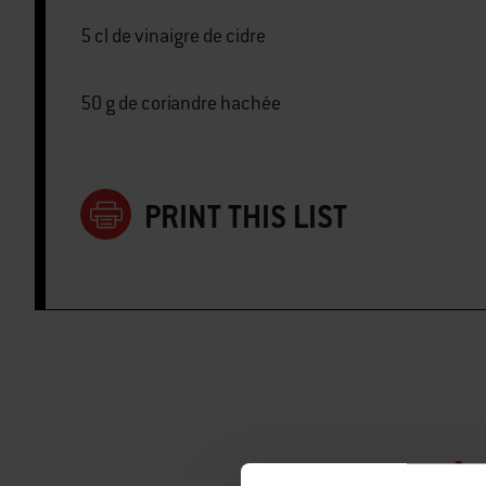
5 cl de vinaigre de cidre
50 g de coriandre hachée
PRINT THIS LIST
A