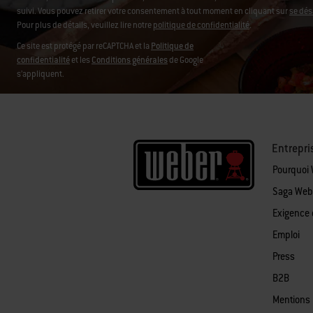
suivi. Vous pouvez retirer votre consentement à tout moment en cliquant sur
se dés
Pour plus de détails, veuillez lire notre
politique de confidentialité
.
Ce site est protégé par reCAPTCHA et la
Politique de
confidentialité
et les
Conditions générales
de Google
s’appliquent.
Entrepri
Pourquoi
Saga Web
Exigence 
Emploi
Press
B2B
Mentions 