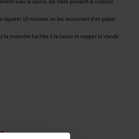
ement avec la sauce, les filets pendant la cuisson
les reposer 10 minutes en les recouvrant d’un papier
 la coriandre hachée à la sauce et nappez la viande
és