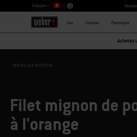
Français
Recette
Choisir un pays
Gaz
Charbon
Électriques
Achetez u
TOUTES LES RECETTES
Filet mignon de p
à l'orange