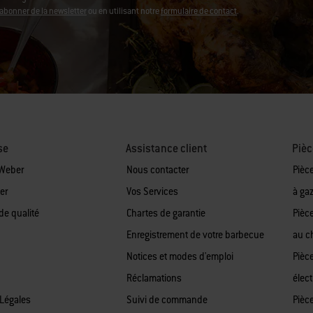
abonner de la newsletter
ou en utilisant notre
formulaire de contact
.
se
Assistance client
Pièc
 Weber
Nous contacter
Pièc
er
Vos Services
à ga
de qualité
Chartes de garantie
Pièc
Enregistrement de votre barbecue
au c
Notices et modes d'emploi
Pièc
Réclamations
élect
Légales
Suivi de commande
Pièc