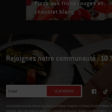
Pizza aux fruits rouges et
chocolat blanc
Rejoignez notre communauté : 10 %
JE M'INSCRIS
E-mail
Je souhaite recevoir des emails de la part Weber-Stephen Schweiz GmbH et Weber-
recettes, des informations produits, conseils et astuces, études consommateurs et d'