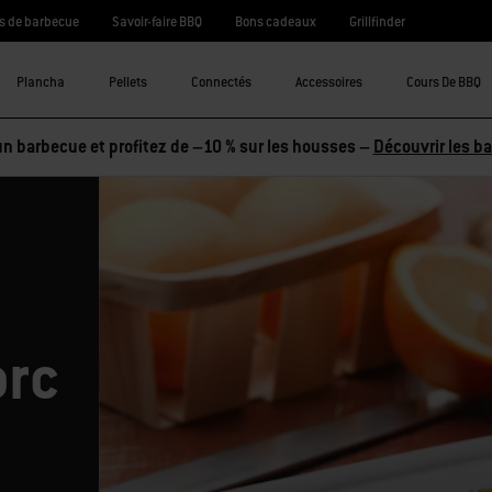
s de barbecue
Savoir-faire BBQ
Bons cadeaux
Grillfinder
Plancha
Pellets
Connectés
Accessoires
Cours De BBQ
n barbecue et profitez de –10 % sur les housses –
Découvrir les b
orc