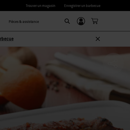
Trouver un magasin
Enregistrer un barbecue
Pièces & assistance
Se connecter/
SEARCH
S’inscrire
arbecue