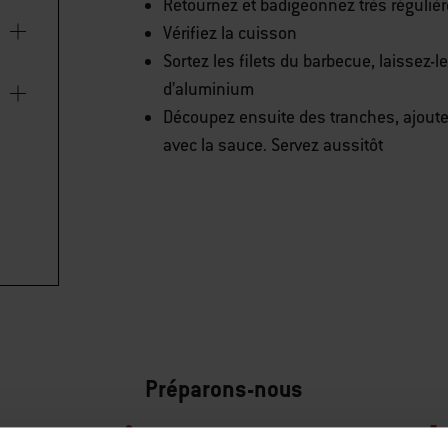
Retournez et badigeonnez très régulièr
Vérifiez la cuisson
Sortez les filets du barbecue, laissez-
d’aluminium
Découpez ensuite des tranches, ajoutez
avec la sauce. Servez aussitôt
Préparons-nous
ccessoires recommand