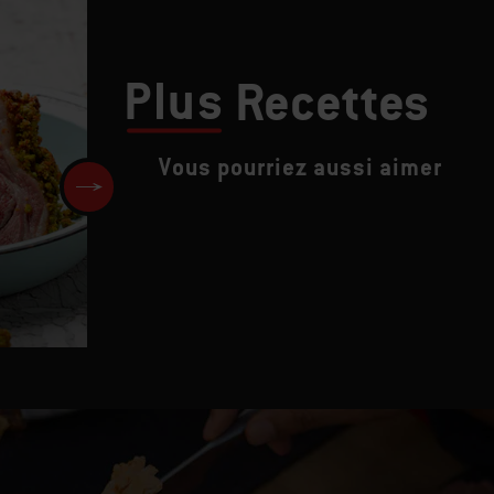
Plus
Recettes
Vous pourriez aussi aimer
Pancakes aux fruits frais et
coulis de fraises grillées au
basilic