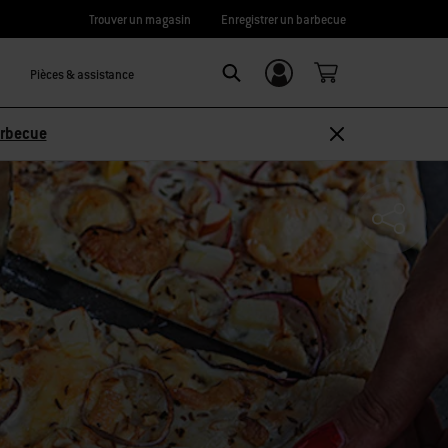
Trouver un magasin
Enregistrer un barbecue
Pièces & assistance
Se connecter/
SEARCH
S’inscrire
arbecue