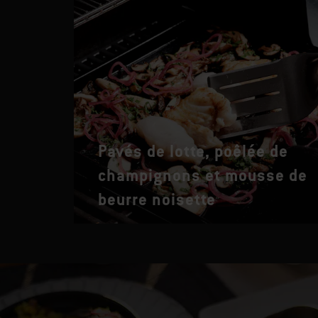
Pavés de lotte, poêlée de
champignons et mousse de
beurre noisette