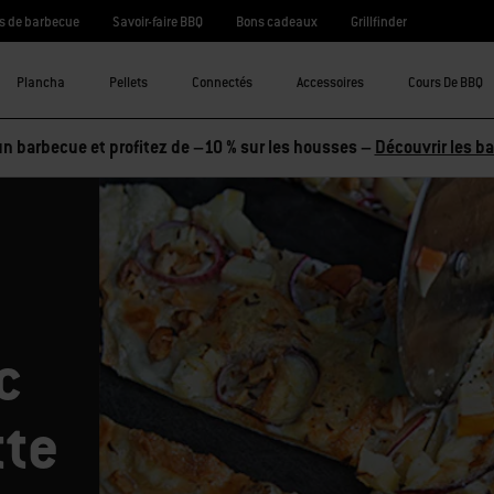
s de barbecue
Savoir-faire BBQ
Bons cadeaux
Grillfinder
Plancha
Pellets
Connectés
Accessoires
Cours De BBQ
n barbecue et profitez de –10 % sur les housses –
Découvrir les b
c
tte