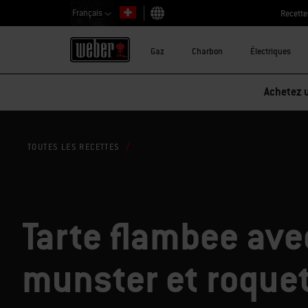
Français
Recette
Choisir un pays
Gaz
Charbon
Électriques
Achetez u
TOUTES LES RECETTES
Tarte flambee ave
munster et roque