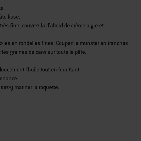
te.
te lisse.
 très fine, couvrez-la d'abord de crème aigre et
z-les en rondelles fines. Coupez le munster en tranches
les graines de carvi sur toute la pâte.
 doucement l'huile tout en fouettant.
venance.
ssez-y mariner la roquette.