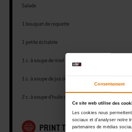
Salade
1 bouquet de roquette
1 petite échalote
1 c. à soupe de miel
1 c. à soupe de jus de citron
Consentement
2 c. à soupe d'huile de colza
Ce site web utilise des cook
Les cookies nous permettent d
sociaux et d'analyser notre t
PRINT THIS LIST
partenaires de médias sociaux