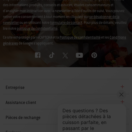
des informations produits, conseils et astuces, études consommateurs et
d'analyser mon intéraction avec la newsletter à l'ide d'outils de suivi. Vous pouvez
retirer votre consentement à tout moment en cliquant sur
se désabonner de la
newsletter
ou en utilisant notre
formulaire de contact
. Pour plus de détails, veuillez
lire notre
politique de confidentialité
.
Ce site est protégé par reCAPTCHA et la
Politique de confidentialité
et les
Conditions
générales
de Google s’appliquent.
Entreprise
Assistance client
Pièces de rechange