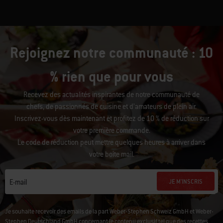
Rejoignez notre communauté : 10
% rien que pour vous
Recevez des actualités inspirantes de notre communauté de
chefs, de passionnés de cuisine et d’amateurs de plein air.
Inscrivez-vous dès maintenant et profitez de 10 % de réduction sur
votre première commande.
Le code de réduction peut mettre quelques heures à arriver dans
votre boîte mail.
JE M'INSCRIS
E-mail
Je souhaite recevoir des emails de la part Weber-Stephen Schweiz GmbH et Weber-
Stephen Deutschland GmbH concernant le contenu exclusif tel que des recettes,