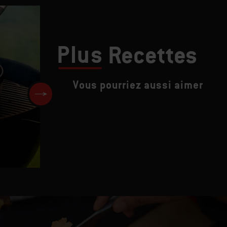
Plus
Recettes
Vous pourriez aussi aimer
Méli-mélo de fruits de mer,
artichauts poivrade et fusili