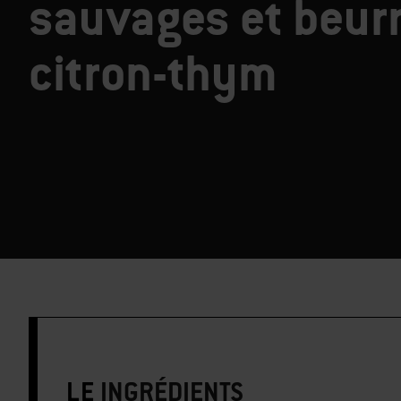
sauvages et beur
citron-thym
LE
INGRÉDIENTS