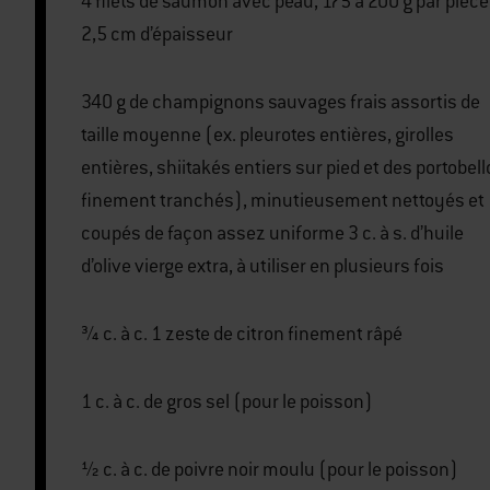
4 filets de saumon avec peau, 175 à 200 g par pièce
2,5 cm d’épaisseur
340 g de champignons sauvages frais assortis de
taille moyenne (ex. pleurotes entières, girolles
entières, shiitakés entiers sur pied et des portobell
finement tranchés), minutieusement nettoyés et
coupés de façon assez uniforme 3 c. à s. d’huile
d’olive vierge extra, à utiliser en plusieurs fois
¾ c. à c. 1 zeste de citron finement râpé
1 c. à c. de gros sel (pour le poisson)
½ c. à c. de poivre noir moulu (pour le poisson)