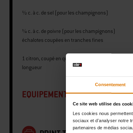
½ c. à c. de sel (pour les champignons)
¼ c. à c. de poivre (pour les champignons)
échalotes coupées en tranches fines
1 citron, coupé en quatre dans le sens de la
longueur
Consentement
EQUIPEMENT SPÉCIAL
Ce site web utilise des cook
Les cookies nous permettent d
sociaux et d'analyser notre t
partenaires de médias sociaux