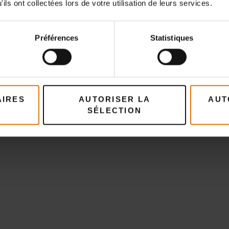
ils ont collectées lors de votre utilisation de leurs services.
Préférences
Statistiques
Préparons-nous
AIRES
AUTORISER LA
AUT
SÉLECTION
ccessoires recommand