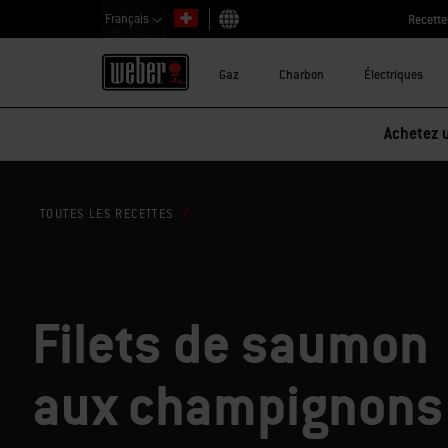
Français
Recette
Choisir un pays
Gaz
Charbon
Électriques
Achetez u
TOUTES LES RECETTES
Filets de saumon
aux champignons