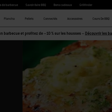
s de barbecue
Savoir-faire BBQ
Bons cadeaux
Grillfinder
Plancha
Pellets
Connectés
Accessoires
Cours De BBQ
n barbecue et profitez de –10 % sur les housses –
Découvrir les b