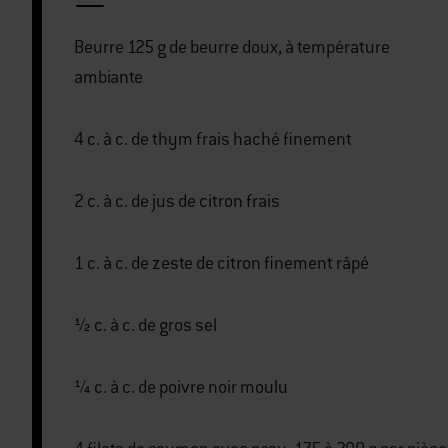
Beurre 125 g de beurre doux, à température
ambiante
4 c. à c. de thym frais haché finement
2 c. à c. de jus de citron frais
1 c. à c. de zeste de citron finement râpé
½ c. à c. de gros sel
¼ c. à c. de poivre noir moulu