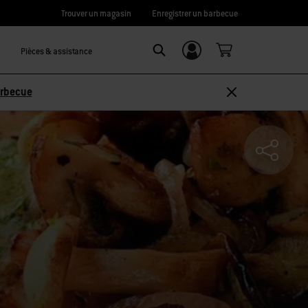
Trouver un magasin
Enregistrer un barbecue
Pièces & assistance
Se connecter/
SEARCH
S’inscrire
arbecue