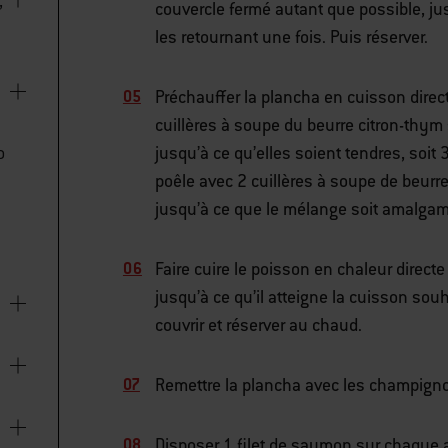
,
couvercle fermé autant que possible, ju
les retournant une fois. Puis réserver.
Préchauffer la plancha en cuisson direct
cuillères à soupe du beurre citron-thym s
jusqu’à ce qu’elles soient tendres, soit
o
poêle avec 2 cuillères à soupe de beur
jusqu’à ce que le mélange soit amalgamé
Faire cuire le poisson en chaleur direct
jusqu’à ce qu’il atteigne la cuisson souha
couvrir et réserver au chaud.
Remettre la plancha avec les champignon
Disposer 1 filet de saumon sur chaque as