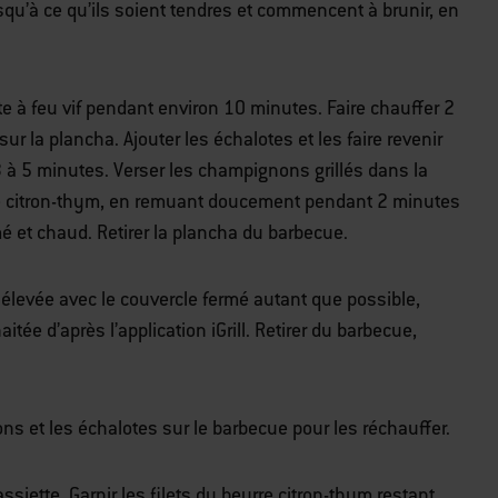
squ’à ce qu’ils soient tendres et commencent à brunir, en
e à feu vif pendant environ 10 minutes. Faire chauffer 2
ur la plancha. Ajouter les échalotes et les faire revenir
 3 à 5 minutes. Verser les champignons grillés dans la
re citron-thym, en remuant doucement pendant 2 minutes
 et chaud. Retirer la plancha du barbecue.
e élevée avec le couvercle fermé autant que possible,
itée d’après l’application iGrill. Retirer du barbecue,
s et les échalotes sur le barbecue pour les réchauffer.
siette. Garnir les filets du beurre citron-thym restant