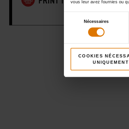
PRINT THIS LIST
vous leur avez fournies ou qu'
Sélection
Nécessaires
du
consentement
COOKIES NÉCESS
UNIQUEMENT
A