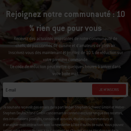
Rejoignez notre communauté : 10
% rien que pour vous
Recevez des actualités inspirantes de notre communauté de
chefs, de passionnés de cuisine et d’amateurs de plein air.
Inscrivez-vous dès maintenant et profitez de 10 % de réduction sur
votre première commande.
Le code de réduction peut mettre quelques heures à arriver dans
votre boîte mail.
JE M'INSCRIS
E-mail
Je souhaite recevoir des emails de la part Weber-Stephen Schweiz GmbH et Weber-
Stephen Deutschland GmbH concernant le contenu exclusif tel que des recettes,
des informations produits, conseils et astuces, études consommateurs et
d'analyser mon intéraction avec la newsletter à l'ide d'outils de suivi. Vous pouvez
retirer votre consentement à tout moment en cliquant sur
se désabonner de la