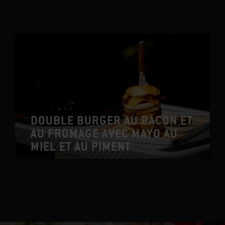
DOUBLE BURGER AU BACON ET
AU FROMAGE AVEC MAYO AU
MIEL ET AU PIMENT