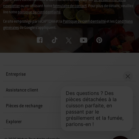
newsletter
ou en utilisant notre
formulaire de contact
. Pour plus de détails, veuillez
lire notre
politique de confidentialité
.
Ce site est protégé par reCAPTCHA et la
Politique de confidentialité
et les
Conditions
générales
de Google s’appliquent.
Entreprise
Assistance client
Pièces de rechange
Explorer