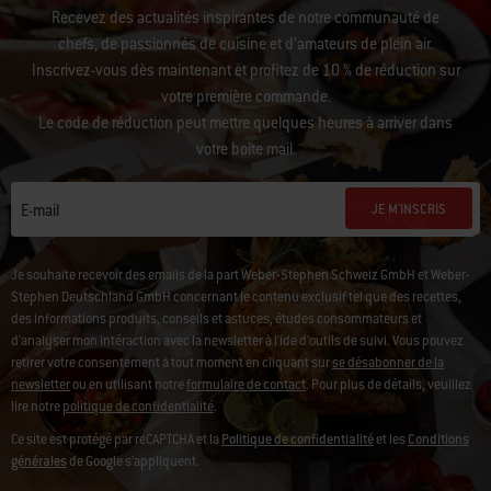
Recevez des actualités inspirantes de notre communauté de
chefs, de passionnés de cuisine et d’amateurs de plein air.
Inscrivez-vous dès maintenant et profitez de 10 % de réduction sur
votre première commande.
Le code de réduction peut mettre quelques heures à arriver dans
votre boîte mail.
JE M'INSCRIS
E-mail
Je souhaite recevoir des emails de la part Weber-Stephen Schweiz GmbH et Weber-
Stephen Deutschland GmbH concernant le contenu exclusif tel que des recettes,
des informations produits, conseils et astuces, études consommateurs et
d'analyser mon intéraction avec la newsletter à l'ide d'outils de suivi. Vous pouvez
retirer votre consentement à tout moment en cliquant sur
se désabonner de la
newsletter
ou en utilisant notre
formulaire de contact
. Pour plus de détails, veuillez
lire notre
politique de confidentialité
.
Ce site est protégé par reCAPTCHA et la
Politique de confidentialité
et les
Conditions
générales
de Google s’appliquent.