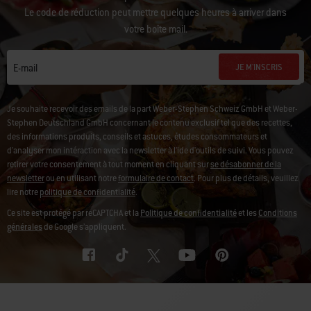
Le code de réduction peut mettre quelques heures à arriver dans
votre boîte mail.
JE M'INSCRIS
E-mail
Je souhaite recevoir des emails de la part Weber-Stephen Schweiz GmbH et Weber-
Stephen Deutschland GmbH concernant le contenu exclusif tel que des recettes,
des informations produits, conseils et astuces, études consommateurs et
d'analyser mon intéraction avec la newsletter à l'ide d'outils de suivi. Vous pouvez
retirer votre consentement à tout moment en cliquant sur
se désabonner de la
newsletter
ou en utilisant notre
formulaire de contact
. Pour plus de détails, veuillez
lire notre
politique de confidentialité
.
Ce site est protégé par reCAPTCHA et la
Politique de confidentialité
et les
Conditions
générales
de Google s’appliquent.