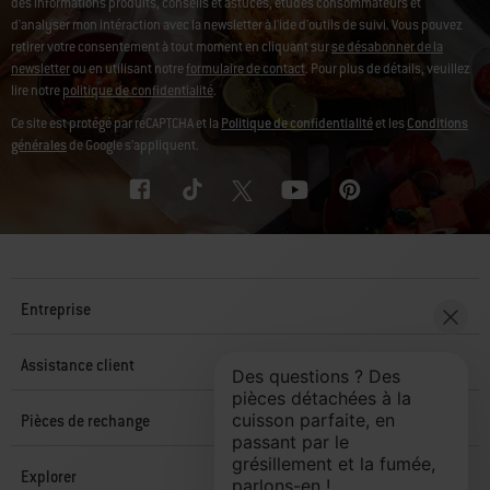
des informations produits, conseils et astuces, études consommateurs et
d'analyser mon intéraction avec la newsletter à l'ide d'outils de suivi. Vous pouvez
retirer votre consentement à tout moment en cliquant sur
se désabonner de la
newsletter
ou en utilisant notre
formulaire de contact
. Pour plus de détails, veuillez
lire notre
politique de confidentialité
.
Ce site est protégé par reCAPTCHA et la
Politique de confidentialité
et les
Conditions
générales
de Google s’appliquent.
Entreprise
Assistance client
Pièces de rechange
Explorer