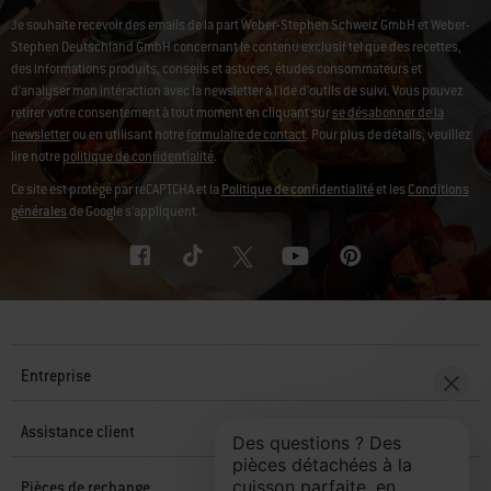
Je souhaite recevoir des emails de la part Weber-Stephen Schweiz GmbH et Weber-
Stephen Deutschland GmbH concernant le contenu exclusif tel que des recettes,
des informations produits, conseils et astuces, études consommateurs et
d'analyser mon intéraction avec la newsletter à l'ide d'outils de suivi. Vous pouvez
retirer votre consentement à tout moment en cliquant sur
se désabonner de la
newsletter
ou en utilisant notre
formulaire de contact
. Pour plus de détails, veuillez
lire notre
politique de confidentialité
.
Ce site est protégé par reCAPTCHA et la
Politique de confidentialité
et les
Conditions
générales
de Google s’appliquent.
Entreprise
Assistance client
Pièces de rechange