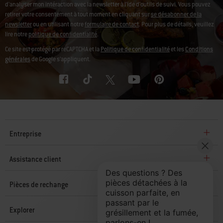
d'analyser mon intéraction avec la newsletter à l'ide d'outils de suivi. Vous pouvez
retirer votre consentement à tout moment en cliquant sur
se désabonner de la
newsletter
ou en utilisant notre
formulaire de contact
. Pour plus de détails, veuillez
lire notre
politique de confidentialité
.
Ce site est protégé par reCAPTCHA et la
Politique de confidentialité
et les
Conditions
générales
de Google s’appliquent.
Entreprise
Assistance client
Pièces de rechange
Explorer