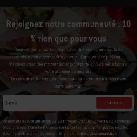
Rejoignez notre communauté : 10
% rien que pour vous
Recevez des actualités inspirantes de notre communauté de
chefs, de passionnés de cuisine et d’amateurs de plein air.
Inscrivez-vous dès maintenant et profitez de 10 % de réduction sur
votre première commande.
Le code de réduction peut mettre quelques heures à arriver dans
votre boîte mail.
JE M'INSCRIS
E-mail
Je souhaite recevoir des emails de la part Weber-Stephen Schweiz GmbH et Weber-
Stephen Deutschland GmbH concernant le contenu exclusif tel que des recettes,
des informations produits, conseils et astuces, études consommateurs et