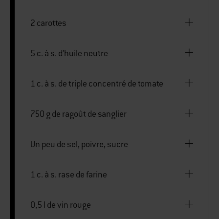
2 carottes
5 c. à s. d’huile neutre
1 c. à s. de triple concentré de tomate
750 g de ragoût de sanglier
Un peu de sel, poivre, sucre
1 c. à s. rase de farine
0,5 l de vin rouge