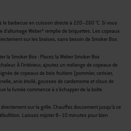
ez le barbecue en cuisson directe à 220–260 °C. Si vous
e d’allumage Weber® remplie de briquettes. Les copeaux
directement sur les braises, sans besoin de Smoker Box.
uter la Smoker Box : Placez la Weber Smoker Box
haleur. À l’intérieur, ajoutez un mélange de copeaux de
poignée de copeaux de bois fruitiers (pommier, cerisier,
nelle, anis étoilé, gousses de cardamome et clous de
sque la fumée commence à s’échapper de la boîte.
n directement sur la grille. Chauffez doucement jusqu’à ce
ébullition. Laissez mijoter 8–10 minutes pour bien