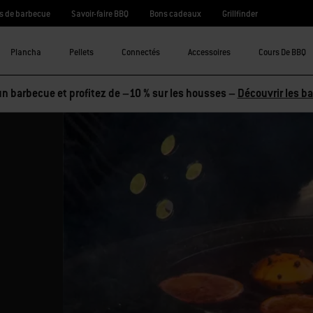
s de barbecue
Savoir-faire BBQ
Bons cadeaux
Grillfinder
Plancha
Pellets
Connectés
Accessoires
Cours De BBQ
n barbecue et profitez de –10 % sur les housses –
Découvrir les b