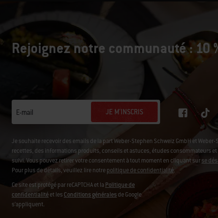
Rejoignez notre communauté : 10 %
JE M'INSCRIS
E-mail
Je souhaite recevoir des emails de la part Weber-Stephen Schweiz GmbH et Weber-
recettes, des informations produits, conseils et astuces, études consommateurs et d'
suivi. Vous pouvez retirer votre consentement à tout moment en cliquant sur
se dés
Pour plus de détails, veuillez lire notre
politique de confidentialité
.
Ce site est protégé par reCAPTCHA et la
Politique de
confidentialité
et les
Conditions générales
de Google
s’appliquent.