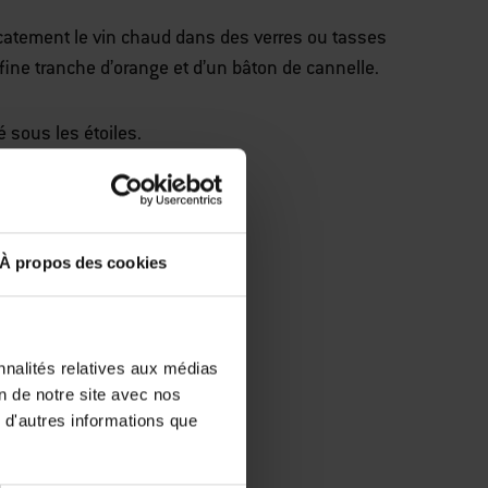
élicatement le vin chaud dans des verres ou tasses
 fine tranche d’orange et d’un bâton de cannelle.
 sous les étoiles.
À propos des cookies
és
nnalités relatives aux médias
on de notre site avec nos
 d'autres informations que