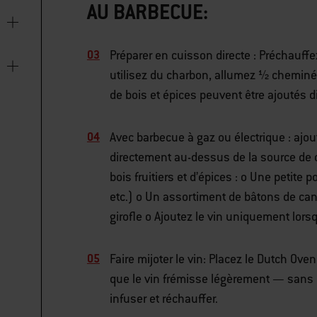
AU BARBECUE:
Préparer en cuisson directe : Préchauff
utilisez du charbon, allumez ½ cheminé
de bois et épices peuvent être ajoutés 
Avec barbecue à gaz ou électrique : ajo
directement au-dessus de la source de c
bois fruitiers et d’épices : o Une petite 
etc.) o Un assortiment de bâtons de can
girofle o Ajoutez le vin uniquement lor
Faire mijoter le vin: Placez le Dutch Ove
que le vin frémisse légèrement — sans 
infuser et réchauffer.