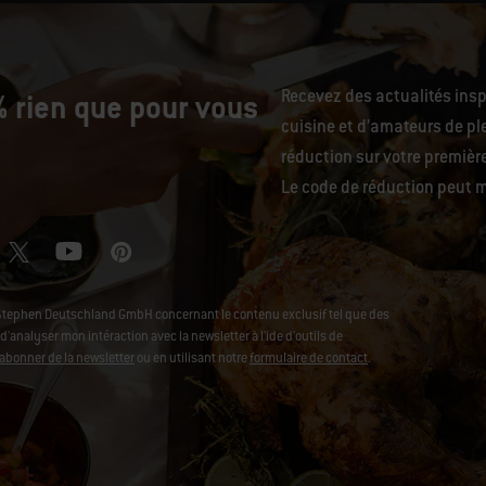
Recevez des actualités ins
 rien que pour vous
cuisine et d’amateurs de ple
réduction sur votre premiè
Le code de réduction peut m
Stephen Deutschland GmbH concernant le contenu exclusif tel que des
analyser mon intéraction avec la newsletter à l'ide d'outils de
abonner de la newsletter
ou en utilisant notre
formulaire de contact
.