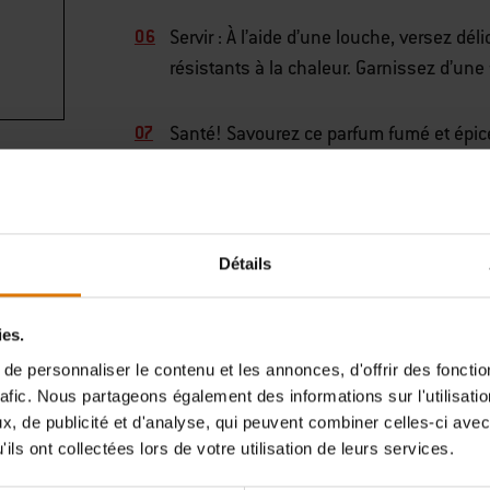
Servir : À l’aide d’une louche, versez d
résistants à la chaleur. Garnissez d’une
Santé! Savourez ce parfum fumé et épicé
Détails
Préparons-nous
ccessoires recommand
ies.
e personnaliser le contenu et les annonces, d'offrir des fonctio
rafic. Nous partageons également des informations sur l'utilisati
, de publicité et d'analyse, qui peuvent combiner celles-ci avec
ils ont collectées lors de votre utilisation de leurs services.