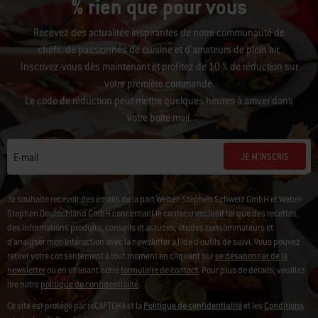
% rien que pour vous
Recevez des actualités inspirantes de notre communauté de
chefs, de passionnés de cuisine et d’amateurs de plein air.
Inscrivez-vous dès maintenant et profitez de 10 % de réduction sur
votre première commande.
Le code de réduction peut mettre quelques heures à arriver dans
votre boîte mail.
JE M'INSCRIS
E-mail
Je souhaite recevoir des emails de la part Weber-Stephen Schweiz GmbH et Weber-
Stephen Deutschland GmbH concernant le contenu exclusif tel que des recettes,
des informations produits, conseils et astuces, études consommateurs et
d'analyser mon intéraction avec la newsletter à l'ide d'outils de suivi. Vous pouvez
retirer votre consentement à tout moment en cliquant sur
se désabonner de la
newsletter
ou en utilisant notre
formulaire de contact
. Pour plus de détails, veuillez
lire notre
politique de confidentialité
.
Ce site est protégé par reCAPTCHA et la
Politique de confidentialité
et les
Conditions