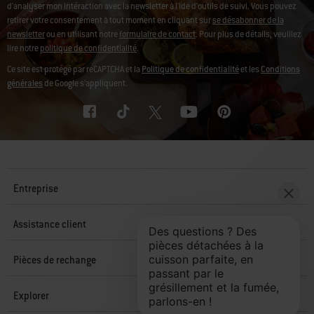
d'analyser mon intéraction avec la newsletter à l'ide d'outils de suivi. Vous pouvez
retirer votre consentement à tout moment en cliquant sur
se désabonner de la
newsletter
ou en utilisant notre
formulaire de contact
. Pour plus de détails, veuillez
lire notre
politique de confidentialité
.
Ce site est protégé par reCAPTCHA et la
Politique de confidentialité
et les
Conditions
générales
de Google s’appliquent.
Entreprise
Assistance client
Pièces de rechange
Explorer