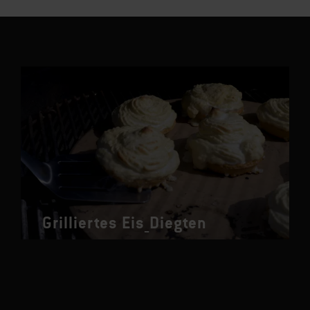
Grilliertes Eis_Diegten