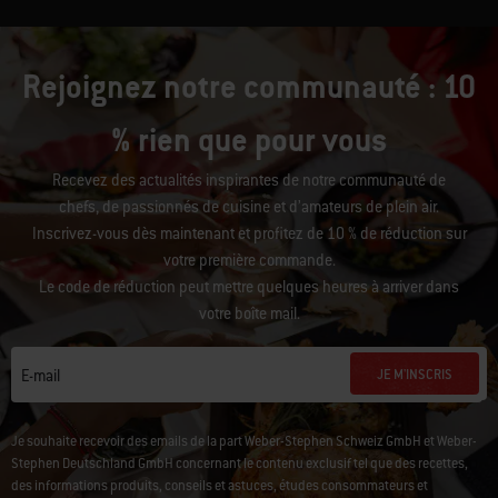
Rejoignez notre communauté : 10
% rien que pour vous
Recevez des actualités inspirantes de notre communauté de
chefs, de passionnés de cuisine et d’amateurs de plein air.
Inscrivez-vous dès maintenant et profitez de 10 % de réduction sur
votre première commande.
Le code de réduction peut mettre quelques heures à arriver dans
votre boîte mail.
JE M'INSCRIS
E-mail
Je souhaite recevoir des emails de la part Weber-Stephen Schweiz GmbH et Weber-
Stephen Deutschland GmbH concernant le contenu exclusif tel que des recettes,
des informations produits, conseils et astuces, études consommateurs et