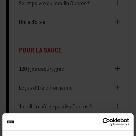
Sel et poivre du moulin Ducros ®
Huile d’olive
POUR LA SAUCE
120 g de yaourt grec
Le jus d’1/2 citron jaune
1 cuill. à café de paprika Ducros ®
Sel et poivre e du moulin