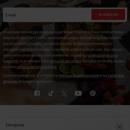
JE M'INSCRIS
E-mail
Je souhaite recevoir des emails de la part Weber-Stephen Schweiz GmbH et Weber-
Stephen Deutschland GmbH concernant le contenu exclusif tel que des recettes,
des informations produits, conseils et astuces, études consommateurs et
d'analyser mon intéraction avec la newsletter à l'ide d'outils de suivi. Vous pouvez
retirer votre consentement à tout moment en cliquant sur
se désabonner de la
newsletter
ou en utilisant notre
formulaire de contact
. Pour plus de détails, veuillez
lire notre
politique de confidentialité
.
Ce site est protégé par reCAPTCHA et la
Politique de confidentialité
et les
Conditions
générales
de Google s’appliquent.
Entreprise