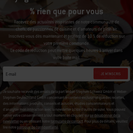
% rien que pour vous
Recevez des actualités inspirantes de notre communauté de
chefs, de passionnés de cuisine et d’amateurs de plein air.
Inscrivez-vous dès maintenant et profitez de 10 % de réduction sur
votre première commande.
Le code de réduction peut mettre quelques heures à arriver dans
votre boîte mail.
JE M'INSCRIS
E-mail
Je souhaite recevoir des emails de la part Weber-Stephen Schweiz GmbH et Weber-
Stephen Deutschland GmbH concernant le contenu exclusif tel que des recettes,
des informations produits, conseils et astuces, études consommateurs et
d'analyser mon intéraction avec la newsletter à l'ide d'outils de suivi. Vous pouvez
retirer votre consentement à tout moment en cliquant sur
se désabonner de la
newsletter
ou en utilisant notre
formulaire de contact
. Pour plus de détails, veuillez
lire notre
politique de confidentialité
.