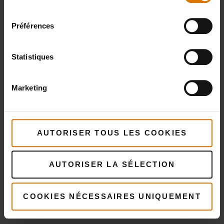
consentement
Préférences
Filets mignons de porc sauce chili crémeuse
Statistiques
Marketing
AUTORISER TOUS LES COOKIES
AUTORISER LA SÉLECTION
COOKIES NÉCESSAIRES UNIQUEMENT
Rib Fingers et coleslaw