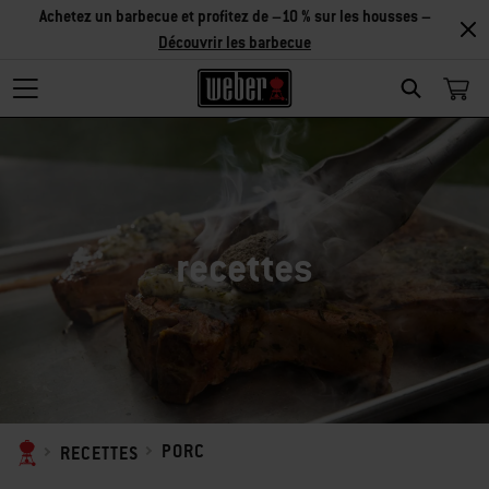
Achetez un barbecue et profitez de –10 % sur les housses –
Découvrir les barbecue
SEARCH
recettes
PORC
RECETTES