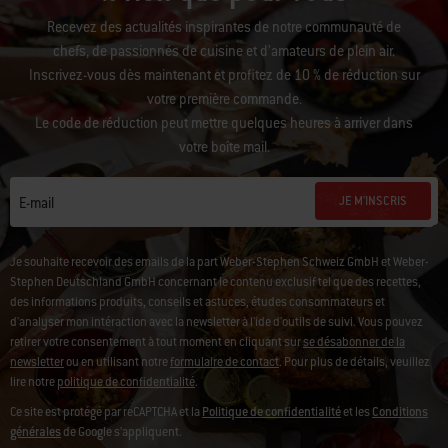
Recevez des actualités inspirantes de notre communauté de
chefs, de passionnés de cuisine et d’amateurs de plein air.
Inscrivez-vous dès maintenant et profitez de 10 % de réduction sur
votre première commande.
Le code de réduction peut mettre quelques heures à arriver dans
votre boîte mail.
JE M'INSCRIS
E-mail
Je souhaite recevoir des emails de la part Weber-Stephen Schweiz GmbH et Weber-
Stephen Deutschland GmbH concernant le contenu exclusif tel que des recettes,
des informations produits, conseils et astuces, études consommateurs et
d'analyser mon intéraction avec la newsletter à l'ide d'outils de suivi. Vous pouvez
retirer votre consentement à tout moment en cliquant sur
se désabonner de la
newsletter
ou en utilisant notre
formulaire de contact
. Pour plus de détails, veuillez
lire notre
politique de confidentialité
.
Ce site est protégé par reCAPTCHA et la
Politique de confidentialité
et les
Conditions
générales
de Google s’appliquent.