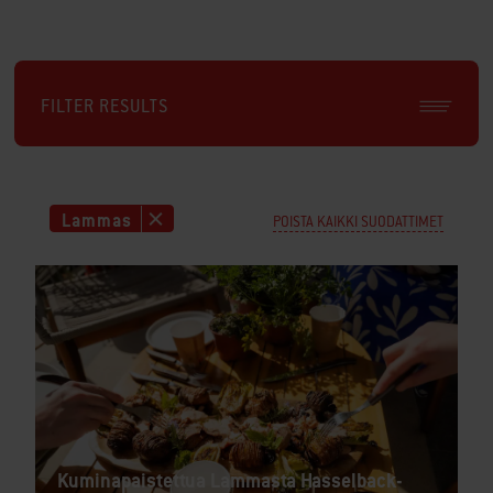
FILTER RESULTS
Lammas
POISTA KAIKKI SUODATTIMET
Kuminapaistettua Lammasta Hasselback-