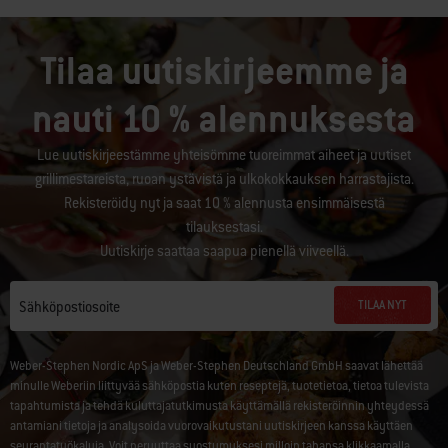
Tilaa uutiskirjeemme ja
nauti 10 % alennuksesta
Lue uutiskirjeestämme yhteisömme tuoreimmat aiheet ja uutiset
grillimestareista, ruoan ystävistä ja ulkokokkauksen harrastajista.
Rekisteröidy nyt ja saat 10 % alennusta ensimmäisestä
tilauksestasi.
Uutiskirje saattaa saapua pienellä viiveellä.
TILAA NYT
Sähköpostiosoite
Weber-Stephen Nordic ApS ja Weber-Stephen Deutschland GmbH saavat lähettää
minulle Weberiin liittyvää sähköpostia kuten reseptejä, tuotetietoa, tietoa tulevista
tapahtumista ja tehdä kuluttajatutkimusta käyttämällä rekisteröinnin yhteydessä
antamiani tietoja ja analysoida vuorovaikutustani uutiskirjeen kanssa käyttäen
seurantatyökaluja. Voit peruuttaa suostumuksesi milloin tahansa klikkaamalla