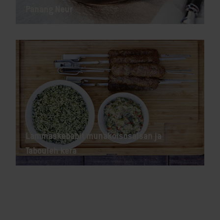
Panang Neur
Lammaskebabit munakoisosalsan ja
Tabouleh kera