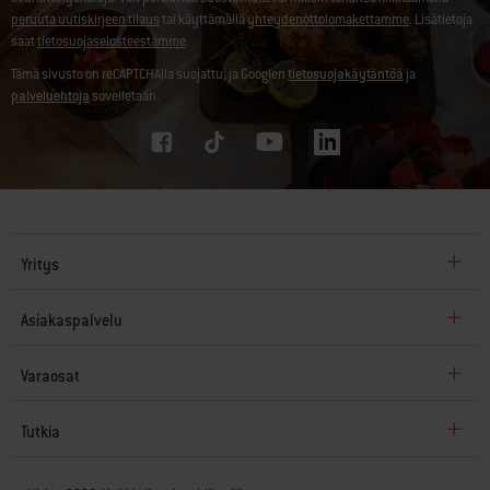
peruuta uutiskirjeen tilaus
tai käyttämällä
yhteydenottolomakettamme
. Lisätietoja
saat
tietosuojaselosteestamme
.
Tämä sivusto on reCAPTCHAlla suojattu, ja Googlen
tietosuojakäytäntöä
ja
palveluehtoja
sovelletaan.
Yritys
Asiakaspalvelu
Varaosat
Tutkia