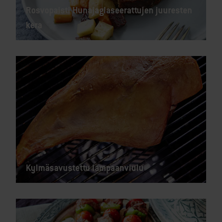
Rosvopaisti Hunajaglaseerattujen juuresten
kera
Kylmäsavustettu lampaanviulu