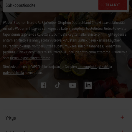
TILAA NYT
Sähköpostiosoite
Weber-Stephen Nordic ApS ja Weber-Stephen Deutschland GmbH saavat lähettää
minulle Weberiin liittyvää sähköpostia kuten reseptejä, tuotetietoa, tietoa tulevista
tapahtumista ja tehdä kuluttajatutkimusta käyttämällä rekisteröinnin yhteydessä
antamiani tietoja ja analysoida vuorovaikutustani uutiskirjeen kanssa käyttäen
seurantatyökaluja. Voit peruuttaa suostumuksesi milloin tahansa klikkaamalla
peruuta uutiskirjeen tilaus
tai käyttämällä
yhteydenottolomakettamme
. Lisätietoja
saat
tietosuojaselosteestamme
.
Tämä sivusto on reCAPTCHAlla suojattu, ja Googlen
tietosuojakäytäntöä
ja
palveluehtoja
sovelletaan.
Yritys