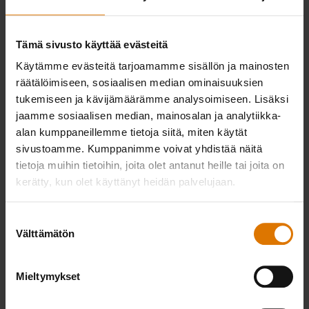
suolaa
Tämä sivusto käyttää evästeitä
Käytämme evästeitä tarjoamamme sisällön ja mainosten
PRINT THIS LIST
räätälöimiseen, sosiaalisen median ominaisuuksien
tukemiseen ja kävijämäärämme analysoimiseen. Lisäksi
jaamme sosiaalisen median, mainosalan ja analytiikka-
alan kumppaneillemme tietoja siitä, miten käytät
sivustoamme. Kumppanimme voivat yhdistää näitä
tietoja muihin tietoihin, joita olet antanut heille tai joita on
kerätty, kun olet käyttänyt heidän palvelujaan.
Varustaudutaan
Suositellut tarvikkeet
Suostumuksen
Välttämätön
valinta
Mieltymykset