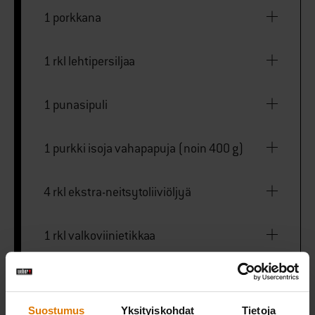
1 porkkana
1 rkl lehtipersiljaa
1 punasipuli
1 purkki isoja vahapapuja (noin 400 g)
4 rkl ekstra-neitsytoliiviöljyä
1 rkl valkoviinietikkaa
½ sitruuna
Suostumus
Yksityiskohdat
Tietoja