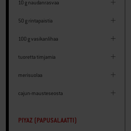
10 g naudanrasvaa
50 g rintapaistia
100 g vasikanlihaa
tuoretta timjamia
merisuolaa
cajun-mausteseosta
PIYAZ (PAPUSALAATTI)