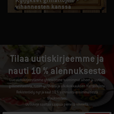
Kyljykset grillattujen
vihannesten kanssa
Tilaa uutiskirjeemme ja
nauti 10 % alennuksesta
Lue uutiskirjeestämme yhteisömme tuoreimmat aiheet ja uutiset
grillimestareista, ruoan ystävistä ja ulkokokkauksen harrastajista.
Rekisteröidy nyt ja saat 10 % alennusta ensimmäisestä
tilauksestasi.
Uutiskirje saattaa saapua pienellä viiveellä.