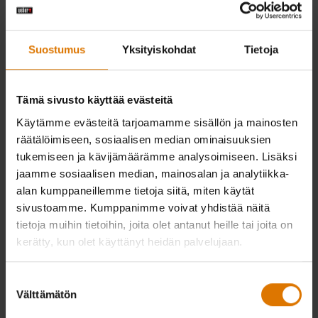
Suostumus
Yksityiskohdat
Tietoja
Tämä sivusto käyttää evästeitä
Käytämme evästeitä tarjoamamme sisällön ja mainosten
räätälöimiseen, sosiaalisen median ominaisuuksien
Original Kettle -hiiligrilli 57 cm
Original Kettle E-4710 -hiiligrilli 47
tukemiseen ja kävijämäärämme analysoimiseen. Lisäksi
cm
jaamme sosiaalisen median, mainosalan ja analytiikka-
4.8
(30)
4.6
(59)
alan kumppaneillemme tietoja siitä, miten käytät
€ 179,00
€ 199,99
sivustoamme. Kumppanimme voivat yhdistää näitä
sis. alv:n, poislukien toimituskulut
sis. alv:n, poislukien toimituskulut
tietoja muihin tietoihin, joita olet antanut heille tai joita on
Color Options
Color Options
Musta
Musta
kerätty, kun olet käyttänyt heidän palvelujaan.
Ilmoita
Suostumuksen
Välttämätön
valinta