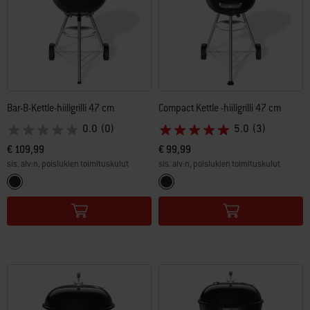
Bar-B-Kettle-hiiligrilli 47 cm
Compact Kettle -hiiligrilli 47 cm
0.0
(0)
5.0
(3)
€ 109,99
€ 99,99
sis. alv:n, poislukien toimituskulut
sis. alv:n, poislukien toimituskulut
Color Options
Color Options
Musta
Musta