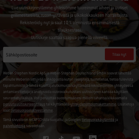
Lue uutiskirjeestämme yhteisömme tuoreimmat aiheet ja uutiset
grillimestareista, ruoan ystävistä ja ulkokokkauksen harrastajista.
Rekisteröidy nyt ja saat 10 % alennusta ensimmäisestä
tilauksestasi.
Uutiskirje saattaa saapua pienellä viiveellä.
Tilaa nyt
Sähköpostiosoite
Weber-Stephen Nordic ApS ja Weber-Stephen Deutschland GmbH saavat lähettää
minulle Weberiin liittyvää sähköpostia kuten reseptejä, tuotetietoa, tietoa tulevista
tapahtumista ja tehdä kuluttajatutkimusta käyttämällä rekisteröinnin yhteydessä
antamiani tietoja ja analysoida vuorovaikutustani uutiskirjeen kanssa käyttäen
seurantatyökaluja. Voit peruuttaa suostumuksesi milloin tahansa klikkaamalla
peruuta uutiskirjeen tilaus
tai käyttämällä
yhteydenottolomakettamme
. Lisätietoja
saat
tietosuojaselosteestamme
.
Tämä sivusto on reCAPTCHAlla suojattu, ja Googlen
tietosuojakäytäntöä
ja
palveluehtoja
sovelletaan.