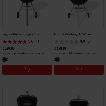
Original Kettle -hiiligrilli 47 cm
Bar-B-Kettle-hiiligrilli 57 cm
5.0
(1)
0.0
(0)
€ 129,99
€ 159,99
sis. alv:n, poislukien toimituskulut
sis. alv:n, poislukien toimituskulut
Color Options
Color Options
Musta
Musta