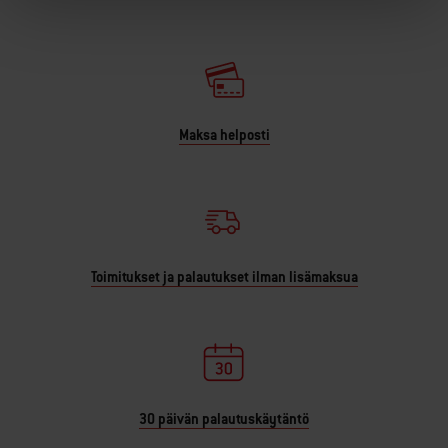
Maksa helposti
Toimitukset ja palautukset ilman lisämaksua
30 päivän palautuskäytäntö