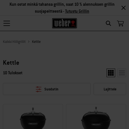
Kun ostat minkä tahansa grillin, saat 10 % alennuksen grillin
suojapeitteestä -
Tutustu Grillin
Search
Kaikki Hiiligrillit
Kettle
Kettle
10 Tulokset
Näytä kaksi 
Näytä
Suodatin
Lajittele