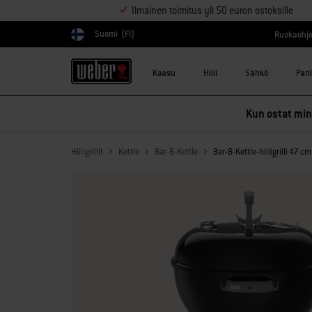
Ilmainen toimitus yli 50 euron ostoksille
Suomi
(FI)
Ruokaohje
Valitse maa
Kaasu
Hiili
Sähkö
Pari
Kun ostat mink
Hiiligrillit
Kettle
Bar-B-Kettle
Bar-B-Kettle-hiiligrilli 47 cm