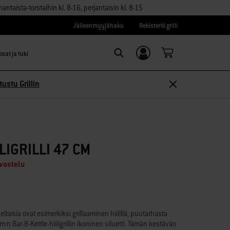
aista-torstaihin kl. 8-16, perjantaisin kl. 8-15
Jälleenmyyjähaku
Rekisteröi grilli
sat ja tuki
Kirjaudu sisään/
Search
Rekisteröidy
tustu Grillin
LIGRILLI 47 CM
rvostelu
llaisia ovat esimerkiksi grillaaminen hiilillä, puutarhasta
:n Bar-B-Kettle-hiiligrillin ikoninen siluetti. Tämän kestävän