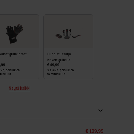
aiset grillikintaat
Puhdistussarja
brikettigrilleille
,99
€ 49,99
alv:n, poislukien
sis. alv:n, poislukien
ituskulut
toimituskulut
Näytä kaikki
ecommendations. Please use left and arrows to navigate.
€ 109,99