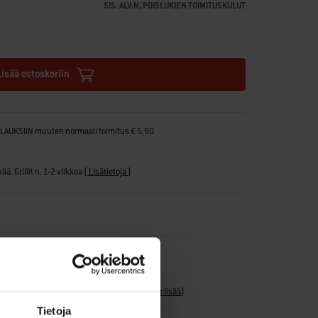
SIS. ALV:N, POISLUKIEN TOIMITUSKULUT
Lisää ostoskoriin
ILAUKSIIN muuten normaali toimitus € 5,90
ä. Grillit n. 1-2 viikkoa
(
Lisätietoja
)
ka yksittäisille osille. Katso takuuehdot.
(
Lue lisää
)
Tietoja