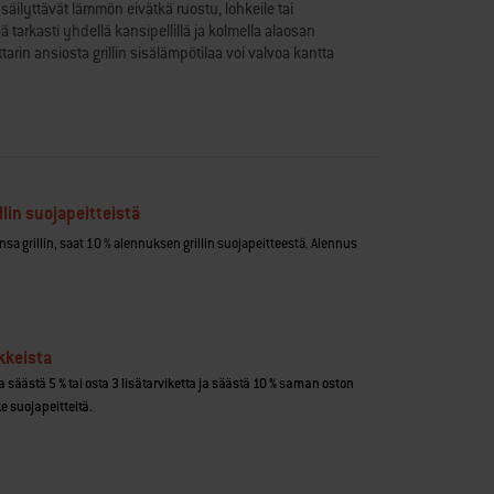
i säilyttävät lämmön eivätkä ruostu, lohkeile tai
arkasti yhdellä kansipellillä ja kolmella alaosan
rin ansiosta grillin sisälämpötilaa voi valvoa kantta
lmistettu kestävä grilliritilä kuumenee tasaisesti ja
pation siistinä. Ajaton klassikko on helppo rullata kestien
keskipisteeseen se totisesti kuuluu, sillä siinä ei valmistu
nu eikä ruostu
llin suojapeitteistä
sa grillin, saat 10 % alennuksen grillin suojapeitteestä. Alennus
ja alaosan ilmanvaihtoaukoilla
ihtoaukkoa tarkkaan lämmönsäätöön
aa kannen lämpömittarista
kana koukulla alaosaan
kua
kkeista
sia
koisen, säänkestävän pyörän avulla
ja säästä 5 % tai osta 3 lisätarviketta ja säästä 10 % saman oston
n kahvat
e suojapeitteitä.