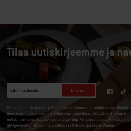
Tilaa uutiskirjeemme ja na
Tilaa nyt
Sähköpostiosoite
Weber-Stephen Nordic ApS ja Weber-Stephen Deutschland GmbH saavat lähettää minul
tietoa tulevista tapahtumista ja tehdä kuluttajatutkimusta käyttämällä rekisteröin
uutiskirjeen kanssa käyttäen seurantatyökaluja. Voit peruuttaa suostumuksesi mil
yhteydenottolomakettamme
. Lisätietoja saat
tietosuojaselosteestamme
.