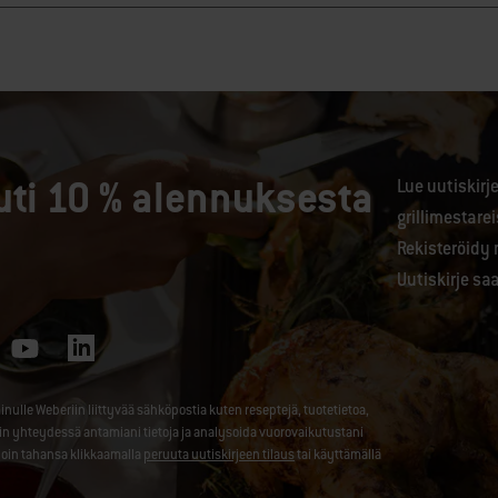
uti 10 % alennuksesta
Lue uutiskir
grillimestare
Rekisteröidy 
Uutiskirje sa
le Weberiin liittyvää sähköpostia kuten reseptejä, tuotetietoa,
nin yhteydessä antamiani tietoja ja analysoida vuorovaikutustani
loin tahansa klikkaamalla
peruuta uutiskirjeen tilaus
tai käyttämällä