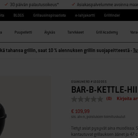
30 päivän palautusoikeus*
Asiakaspalvelumme avoinna maanant
ita
BLOGS
Grillausinspiraatiota
e-lahjakortti
Grillfinder
la
Puupelletti
Älykäs
Tarvikkeet
Grill Academy
Varao
ä tahansa grillin, saat 10 % alennuksen grillin suojapeitteestä -
Tu
OSANUMERO
#
1502055
BAR-B-KETTLE-HII
(0)
Kirjoita a
Ei
arvostelun
€ 109,99
arvoa
Saman
sis. alv:n, poislukien toimituskulut
sivun
linkki.
Tietyt asiat pysyvät aina muodissa. Se
kantautuvat grillauksen äänet ja 47 cm