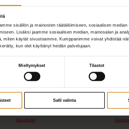
itä
Etsi jälleenmyyjä
mme sisällön ja mainosten räätälöimiseen, sosiaalisen median
iseen. Lisäksi jaamme sosiaalisen median, mainosalan ja analy
, miten käytät sivustoamme. Kumppanimme voivat yhdistää näitä t
n kerätty, kun olet käyttänyt heidän palvelujaan.
Mieltymykset
Tilastot
Mitat - kansi kiinni (cm)
Halkaisija 
91cm x 47cm x 56cm
47
Koko grillausalue (cm)
Paino (kg)
ästeet
Salli valinta
1548cm²
9
Takuutiedot
Valmista