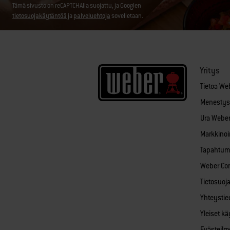
Tämä sivusto on reCAPTCHAlla suojattu, ja Googlen
tietosuojakäytäntöä
ja
palveluehtoja
sovelletaan.
Yritys
Tietoa We
Menestys
Ura Weberi
Markkinoin
Tapahtum
Weber Co
Tietosuoj
Yhteystie
Yleiset k
Evästeilm