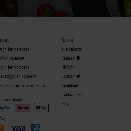
aosat
Tutkia
ugrillien varaosat
e-lahjakortti
grillien varaosat
Kaasugrillit
ögrillien varaosat
Hiiligrillit
llettigrillien varaosat
Sähkögrillit
 osia sarjanumeron mukaan
Tarvikkeet
Ruokaohjeita
 turvallisesti
Blog