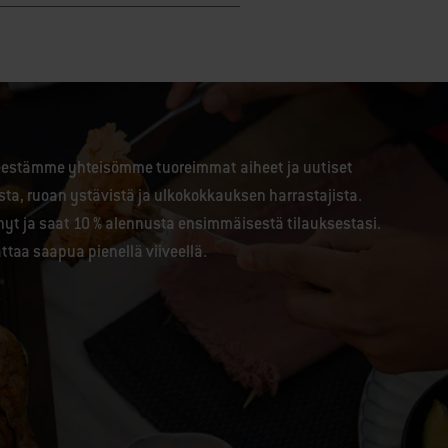
jeestämme yhteisömme tuoreimmat aiheet ja uutiset
ista, ruoan ystävistä ja ulkokokkauksen harrastajista.
nyt ja saat 10 % alennusta ensimmäisestä tilauksestasi.
attaa saapua pienellä viiveellä.