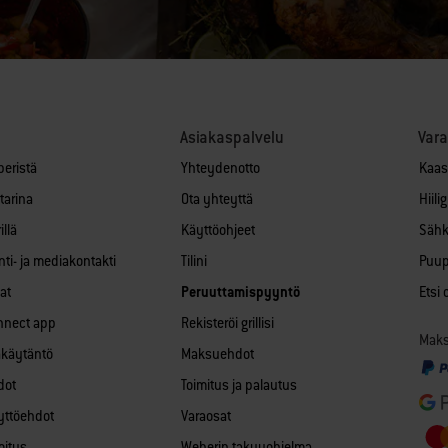
Asiakaspalvelu
Var
beristä
Yhteydenotto
Kaas
tarina
Ota yhteyttä
Hiili
llä
Käyttöohjeet
Sähk
ti- ja mediakontakti
Tilini
Puupe
at
Peruuttamispyyntö
Etsi
nnect app
Rekisteröi grillisi
Maksa
akäytäntö
Maksuehdot
dot
Toimitus ja palautus
äyttöehdot
Varaosat
oitus
Weberin takuuohjelma