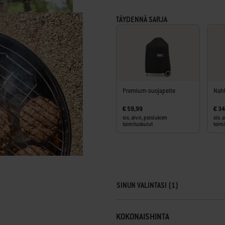
· 10 vuoden rajoitettu takuu
TÄYDENNÄ SARJA
Premium-suojapeite
Nahk
€ 59,99
€ 34
sis. alv:n, poislukien
sis. 
toimituskulut
toim
Carousel containing list of product r
SINUN VALINTASI (1)
KOKONAISHINTA