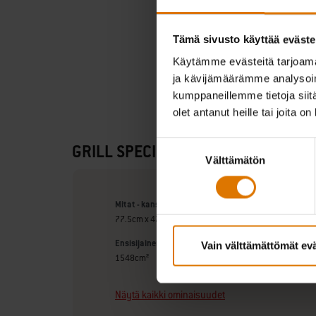
Tämä sivusto käyttää eväste
Käytämme evästeitä tarjoama
ja kävijämäärämme analysoim
kumppaneillemme tietoja siitä
olet antanut heille tai joita o
Suostumuksen
GRILL SPECIFICATIONS
Välttämätön
valinta
Mitat - kansi auki (cm)
77.5cm x 47cm x 65.5cm
Ensisijainen grillausalue (cm)
Vain välttämättömät ev
1548cm²
Näytä kaikki ominaisuudet