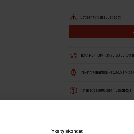
Tuotteen turvallisuustiedot
ILMAINEN TOIMITUS YLI 50 EURON T
Paketit, toimitusaika 10-15 arkipäivä
Ilmaiset palautukset
(
Lisätietoja
)
*Eri takuuai
Yksityiskohdat