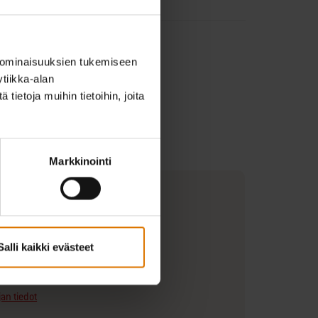
 ominaisuuksien tukemiseen
tiikka-alan
ietoja muihin tietoihin, joita
Markkinointi
(cm)
Salli kaikki evästeet
jan tiedot