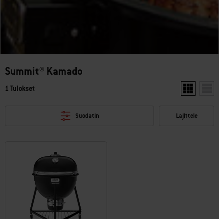
Summit® Kamado
1 Tulokset
Näytä kaksi 
Näytä
Suodatin
Lajittele