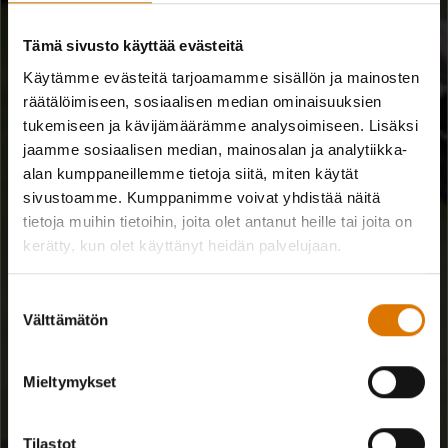
Tämä sivusto käyttää evästeitä
SUMMIT KAMADO
Käytämme evästeitä tarjoamamme sisällön ja mainosten
Teräseristetty lämpötilanhallinta
räätälöimiseen, sosiaalisen median ominaisuuksien
tukemiseen ja kävijämäärämme analysoimiseen. Lisäksi
Innovatiivinen rakenne mahdollistaa grillaamisen korkeassa
jaamme sosiaalisen median, mainosalan ja analytiikka-
lämpötilassa ja koko päivän kestävän savustamisen
alan kumppaneillemme tietoja siitä, miten käytät
tasaisella miedolla lämmöllä, minimoi samalla grillauksen
sivustoamme. Kumppanimme voivat yhdistää näitä
aikana poltetun hiilien määrän.
tietoja muihin tietoihin, joita olet antanut heille tai joita on
kerätty, kun olet käyttänyt heidän palvelujaan.
Suostumuksen
Välttämätön
valinta
Mieltymykset
Tilastot