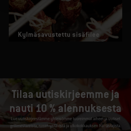
Kylmäsavustettu sisäfilee
Tilaa uutiskirjeemme ja
nauti 10 % alennuksesta
Lue uutiskirjeestämme yhteisömme tuoreimmat aiheet ja uutiset
grillimestareista, ruoan ystävistä ja ulkokokkauksen harrastajista.