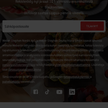
Rekisteröidy nyt ja saat 10 % alennusta ensimmäisestä
tilauksestasi.
Uutiskirje saattaa saapua pienellä viiveellä.
TILAA NYT
Sähköpostiosoite
Weber-Stephen Nordic ApS ja Weber-Stephen Deutschland GmbH saavat lähettää
minulle Weberiin liittyvää sähköpostia kuten reseptejä, tuotetietoa, tietoa tulevista
tapahtumista ja tehdä kuluttajatutkimusta käyttämällä rekisteröinnin yhteydessä
antamiani tietoja ja analysoida vuorovaikutustani uutiskirjeen kanssa käyttäen
seurantatyökaluja. Voit peruuttaa suostumuksesi milloin tahansa klikkaamalla
peruuta uutiskirjeen tilaus
tai käyttämällä
yhteydenottolomakettamme
. Lisätietoja
saat
tietosuojaselosteestamme
.
Tämä sivusto on reCAPTCHAlla suojattu, ja Googlen
tietosuojakäytäntöä
ja
palveluehtoja
sovelletaan.