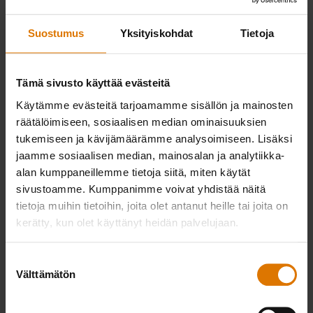
Weber
Suostumus
Yksityiskohdat
Tietoja
Connect
Smart
Tämä sivusto käyttää evästeitä
Grilling Hub
€ 149,99
Käytämme evästeitä tarjoamamme sisällön ja mainosten
€ 112,49
räätälöimiseen, sosiaalisen median ominaisuuksien
sis. alv:n
tukemiseen ja kävijämäärämme analysoimiseen. Lisäksi
Katso
jaamme sosiaalisen median, mainosalan ja analytiikka-
lisätiedot
alan kumppaneillemme tietoja siitä, miten käytät
sivustoamme. Kumppanimme voivat yhdistää näitä
tietoja muihin tietoihin, joita olet antanut heille tai joita on
kerätty, kun olet käyttänyt heidän palvelujaan.
Suostumuksen
Välttämätön
valinta