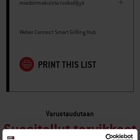
miedonmakuista ruokaöljyä
Weber Connect Smart Grilling Hub
PRINT THIS LIST
Varustaudutaan
Suositellut tarvikkeet