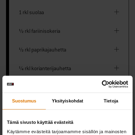
1 rkl suolaa
½ rkl fariinisokeria
½ rkl paprikajauhetta
¼ rkl korianterijauhetta
¼ rkl kuminaa
Suostumus
Yksityiskohdat
Tietoja
¼ rkl chilijauhetta
Tämä sivusto käyttää evästeitä
¼ rkl valkosipulijauhetta
Käytämme evästeitä tarjoamamme sisällön ja mainosten