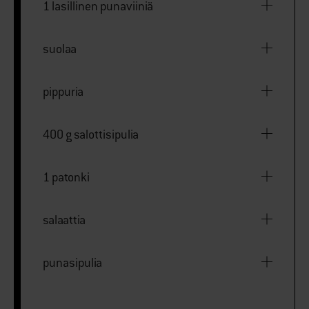
1 lasillinen punaviiniä
suolaa
pippuria
400 g salottisipulia
1 patonki
salaattia
punasipulia