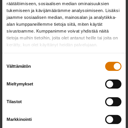
räätälöimiseen, sosiaalisen median ominaisuuksien
¼ rkl sipulijauhetta
tukemiseen ja kävijämäärämme analysoimiseen. Lisäksi
jaamme sosiaalisen median, mainosalan ja analytiikka-
alan kumppaneillemme tietoja siitä, miten käytät
½ tl pippuria
sivustoamme. Kumppanimme voivat yhdistää näitä
tietoja muihin tietoihin, joita olet antanut heille tai joita on
½ tl cayennenpippuria
kerätty, kun olet käyttänyt heidän palvelujaan.
Suostumuksen
Välttämätön
valinta
Weber Connect Smart Grilling Hub
Mieltymykset
PRINT THIS LIST
Tilastot
Markkinointi