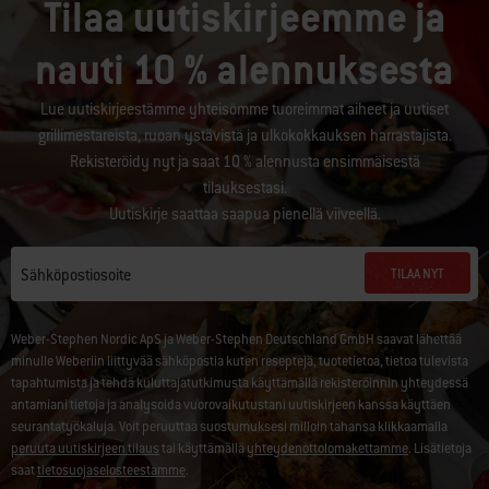
Tilaa uutiskirjeemme ja
nauti 10 % alennuksesta
Lue uutiskirjeestämme yhteisömme tuoreimmat aiheet ja uutiset
grillimestareista, ruoan ystävistä ja ulkokokkauksen harrastajista.
Rekisteröidy nyt ja saat 10 % alennusta ensimmäisestä
tilauksestasi.
Uutiskirje saattaa saapua pienellä viiveellä.
TILAA NYT
Sähköpostiosoite
Weber-Stephen Nordic ApS ja Weber-Stephen Deutschland GmbH saavat lähettää
minulle Weberiin liittyvää sähköpostia kuten reseptejä, tuotetietoa, tietoa tulevista
tapahtumista ja tehdä kuluttajatutkimusta käyttämällä rekisteröinnin yhteydessä
antamiani tietoja ja analysoida vuorovaikutustani uutiskirjeen kanssa käyttäen
seurantatyökaluja. Voit peruuttaa suostumuksesi milloin tahansa klikkaamalla
peruuta uutiskirjeen tilaus
tai käyttämällä
yhteydenottolomakettamme
. Lisätietoja
saat
tietosuojaselosteestamme
.