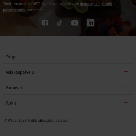
Tämä sivusto on reCAPTCHAlla suojattu, ja Googlen
tietosuojakäytäntöä
ja
palveluehtoja
sovelletaan.
Yritys
Asiakaspalvelu
Varaosat
Tutkia
© Weber 2026. Kaikki oikeudet pidätetään.