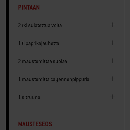
PINTAAN
2 rkl sulatettua voita
1 tl paprikajauhetta
2 maustemittaa suolaa
1 maustemitta cayennenpippuria
1 sitruuna
MAUSTESEOS