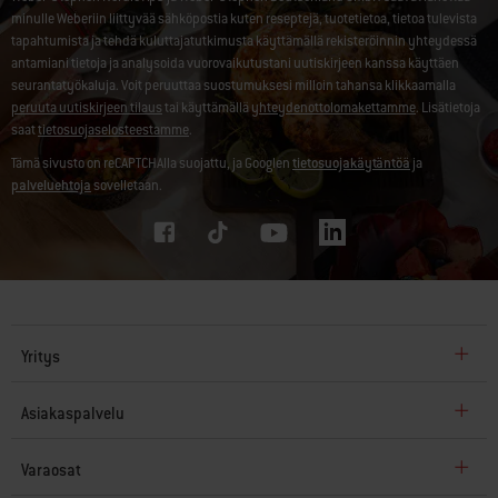
minulle Weberiin liittyvää sähköpostia kuten reseptejä, tuotetietoa, tietoa tulevista
tapahtumista ja tehdä kuluttajatutkimusta käyttämällä rekisteröinnin yhteydessä
antamiani tietoja ja analysoida vuorovaikutustani uutiskirjeen kanssa käyttäen
seurantatyökaluja. Voit peruuttaa suostumuksesi milloin tahansa klikkaamalla
peruuta uutiskirjeen tilaus
tai käyttämällä
yhteydenottolomakettamme
. Lisätietoja
saat
tietosuojaselosteestamme
.
Tämä sivusto on reCAPTCHAlla suojattu, ja Googlen
tietosuojakäytäntöä
ja
palveluehtoja
sovelletaan.
Yritys
Asiakaspalvelu
Varaosat