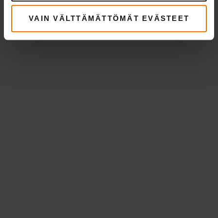
VAIN VÄLTTÄMÄTTÖMÄT EVÄSTEET