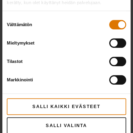
kerätty, kun olet käyttänyt heidän palvelujaan.
PRINT THIS LIST
Suostumuksen
Välttämätön
valinta
Mieltymykset
Varustaudutaan
Tilastot
Suositellut tarvikkeet
Markkinointi
SALLI KAIKKI EVÄSTEET
SALLI VALINTA