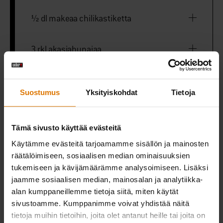
½ dl makeaa chilikastiketta
3 rkl akasiahunajaa
1 tl suolaa
Suostumus
Yksityiskohdat
Tietoja
½ tl pippuria
Tämä sivusto käyttää evästeitä
½ dl chilikastiketta
Käytämme evästeitä tarjoamamme sisällön ja mainosten
räätälöimiseen, sosiaalisen median ominaisuuksien
tukemiseen ja kävijämäärämme analysoimiseen. Lisäksi
jaamme sosiaalisen median, mainosalan ja analytiikka-
Hampurilaispihvipuristin
alan kumppaneillemme tietoja siitä, miten käytät
sivustoamme. Kumppanimme voivat yhdistää näitä
tietoja muihin tietoihin, joita olet antanut heille tai joita on