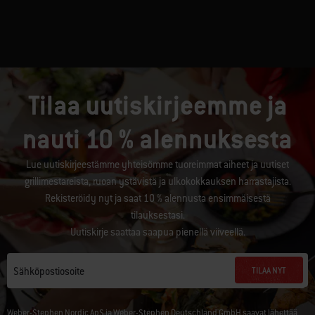
Tilaa uutiskirjeemme ja
nauti 10 % alennuksesta
Lue uutiskirjeestämme yhteisömme tuoreimmat aiheet ja uutiset
grillimestareista, ruoan ystävistä ja ulkokokkauksen harrastajista.
Rekisteröidy nyt ja saat 10 % alennusta ensimmäisestä
tilauksestasi.
Uutiskirje saattaa saapua pienellä viiveellä.
TILAA NYT
Sähköpostiosoite
Weber-Stephen Nordic ApS ja Weber-Stephen Deutschland GmbH saavat lähettää