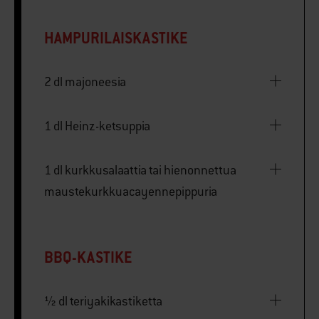
HAMPURILAISKASTIKE
2 dl majoneesia
1 dl Heinz-ketsuppia
1 dl kurkkusalaattia tai hienonnettua
maustekurkkuacayennepippuria
BBQ-KASTIKE
½ dl teriyakikastiketta