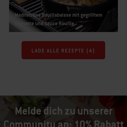
Mediterrane Bouillabaisse mit gegrilltem
Baguette und Sauce Rouille
LADE ALLE REZEPTE (
4
)
Melde dich zu unserer
Community an: 10% Rabatt