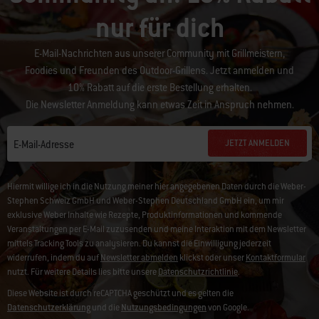
nur für dich
E-Mail-Nachrichten aus unserer Community mit Grillmeistern,
Foodies und Freunden des Outdoor-Grillens. Jetzt anmelden und
10% Rabatt auf die erste Bestellung erhalten.
Die Newsletter Anmeldung kann etwas Zeit in Anspruch nehmen.
JETZT ANMELDEN
E-Mail-Adresse
Hiermit willige ich in die Nutzung meiner hier angegebenen Daten durch die Weber-
Stephen Schweiz GmbH und Weber-Stephen Deutschland GmbH ein, um mir
exklusive Weber Inhalte wie Rezepte, Produktinformationen und kommende
Veranstaltungen per E-Mail zuzusenden und meine Interaktion mit dem Newsletter
mittels Tracking Tools zu analysieren. Du kannst die Einwilligung jederzeit
widerrufen, indem du auf
Newsletter abmelden
klickst oder unser
Kontaktformular
nutzt. Für weitere Details lies bitte unsere
Datenschutzrichtlinie
.
Diese Website ist durch reCAPTCHA geschützt und es gelten die
Datenschutzerklärung
und die
Nutzungsbedingungen
von Google.