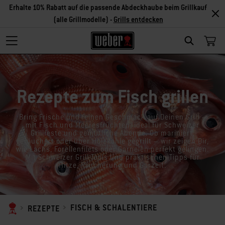
Erhalte 10% Rabatt auf die passende Abdeckhaube beim Grillkauf
(alle Grillmodelle) -
Grills entdecken
SEARCH
Rezepte zum Fisch grillen
Bring Frische und feinen Geschmack auf Deinen Grill –
mit Fisch und Meeresfrüchten, ideal für Schweizer
Grillfeste und gemütliche Abende. Ob mariniert,
geräuchert oder über Holzkohle gegrillt – wir zeigen Dir,
wie Lachs, Forellenfilets oder Garnelen perfekt gelingen.
Mit Schweizer Grill-Tools und praktischen Tipps für
Hitze, Räucherung und Garzeit.
FISCH & SCHALENTIERE
REZEPTE