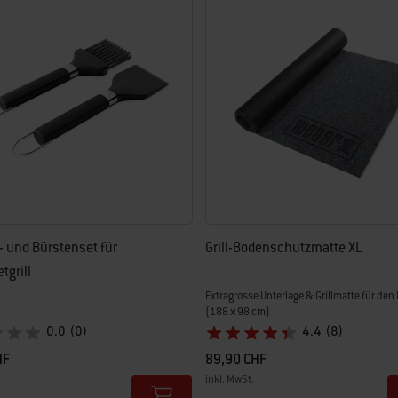
euen Ergebnissen aktualisiert.
 und Bürstenset für
Grill-Bodenschutzmatte XL
tgrill
Extragrosse Unterlage & Grillmatte für den
(188 x 98 cm)
0.0
(0)
4.4
(8)
HF
89,90 CHF
inkl. MwSt.