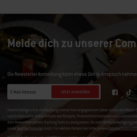
Melde dich zu unserer Com
Die Newsletter Anmeldung kann etwas Zeit in Anspruch nehme
Jetzt anmelden
E-Mail-Adresse
Hiermit willige ich in die Nutzung meiner hier angegebenen Daten durch die We
um mir exklusive Weber Inhalte wie Rezepte, Produktinformationen und kommende 
dem Newsletter mittels Tracking Tools zu analysieren. Du kannst die Einwilligung je
unser
Kontaktformular
nutzt. Für weitere Details lies bitte unsere
Datenschutzrichtl