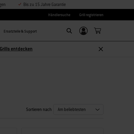
ngen
Bis zu 15 Jahre Garantie
Händlersuche
Grill registrieren
Ersatzteile & Support
Einloggen/
Search
Weber-ID
Grills entdecken
Sortieren nach