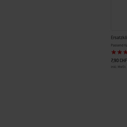
Ersatzkö
Passend fü
7,90 CHF
inkl. MwSt.
Color Op
Page 1
Pa