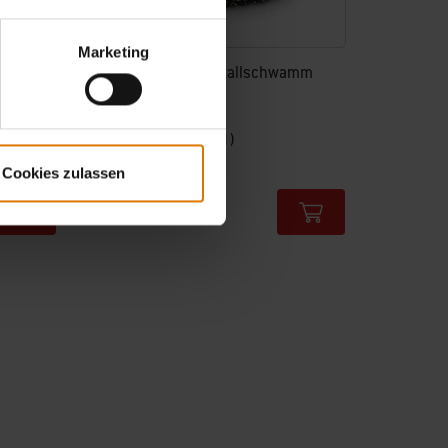
Marketing
Plancha-Bürste mit Metallschwamm
pellet-
4.0
(41)
14,90 CHF
Cookies zulassen
inkl. MwSt.
Color Options