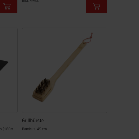
inkl. MwSt.
Color Options
Grillbürste
en (180 x
Bambus, 45 cm