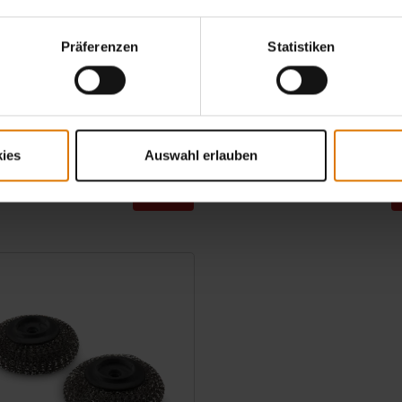
TOP-SELLER
Präferenzen
Statistiken
te
Tropfschale
0 cm
10 Stück / Für SmokeFire EX4/EX6 GBS Holz
Grills, die Gasgrills der Serien Summit...
3.9
(18)
4.8
(55)
HF
24,90 CHF
ies
Auswahl erlauben
inkl. MwSt.
tions
Color Options