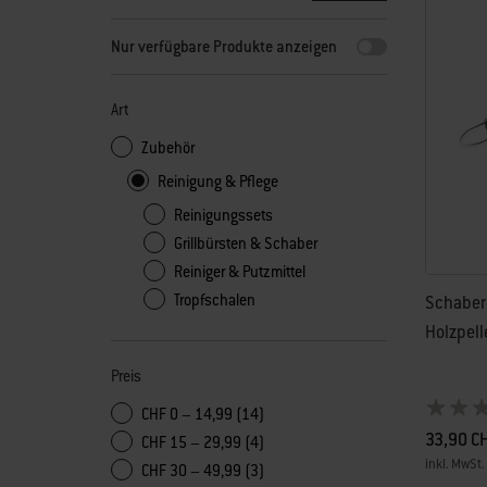
Durch Auswahl eines beliebigen Filters wird die Seite mit n
Nur verfügbare Produkte anzeigen
Art
Zubehör
Reinigung & Pflege
Reinigungssets
Grillbürsten & Schaber
Reiniger & Putzmittel
Tropfschalen
Schaber-
Holzpelle
Preis
CHF 0 – 14,99 (14)
33,90 C
CHF 15 – 29,99 (4)
inkl. MwSt.
CHF 30 – 49,99 (3)