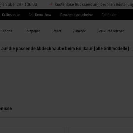
ungen über CHF 100,00
Kostenlose Rücksendung bei allen Bestellu
Grillrezepte
Grill Know-how
Geschenkgutscheine
Grillfinder
Plancha
Holzpellet
Smart
Zubehör
Grillkurse buchen
 auf die passende Abdeckhaube beim Grillkauf (alle Grillmodelle) -
bnisse