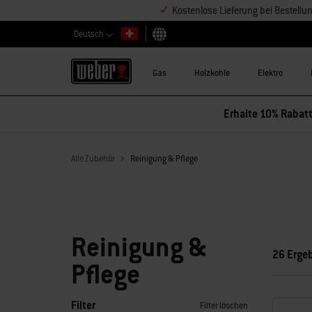
Kostenlose Lieferung bei Bestell
Deutsch
Land auswählen
Gas
Holzkohle
Elektro
Erhalte 10% Rabatt
Alle Zubehör
Reinigung & Pflege
Reinigung &
26 Erge
Pflege
Filter
Filter löschen