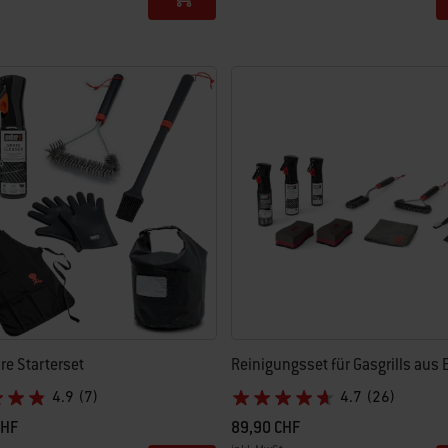
tions
Color Options
e Starterset
Reinigungsset für Gasgrills aus 
4.9
(7)
4.7
(26)
CHF
89,90 CHF