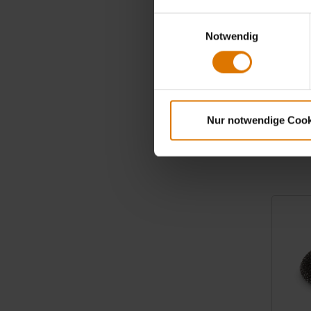
Einwilligungsauswahl
Notwendig
Grillbürs
Bambus, 3
14,90 C
Nur notwendige Cook
inkl. MwSt.
Color Op