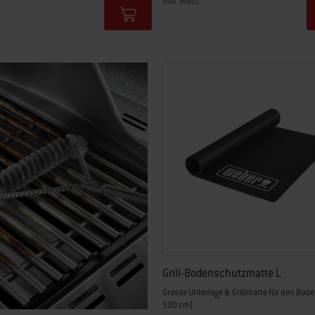
inkl. MwSt.
tions
Color Options
Grill-Bodenschutzmatte L
Grosse Unterlage & Grillmatte für den Bod
100 cm)