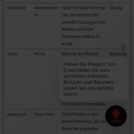
timeOnSite
www.weber.co
Speichert Daten über die
Sitzung
m
Zeit, die während der
aktuellen Sitzung auf der
Website und ihren
Unterseiten verbracht
wurde.
wistia
Wistia
Wird von der Website
Beständig
verwendet, um die
Nutzung von
Videoinhalten durch den
Besucher zu verfolgen -
Das Cookie stammt von
Wistia, die Videosoftware
für Websites bereitstellen.
yotpo_pixel
Yotpo Voice
Enthält Daten zu den
1 Tag
letzten Produkten, die der
Besucher angesehen