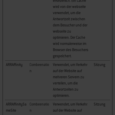
erforderlich. Ein Cache
wird von der webseite
verwendet, um die
Antwortzeit zwischen
dem Besucher und der
webseite zu
optimieren. Der Cache
wird normalerweise im
Browser des Besuchers
gespeichert.
ARRAffinity
Combeenatio
Verwendet, um Verkehr
Sitzung
n
auf der Website auf
mehreren Servern zu
verteilen, um die
Antwortzeiten zu
optimieren.
ARRAffinitySa
Combeenatio
Verwendet, um Verkehr
Sitzung
meSite
n
auf der Website auf