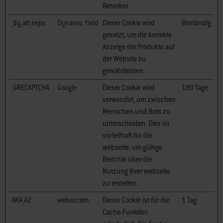
Betreiber.
_dy_att_exps
Dynamic Yield
Dieser Cookie wird
Beständig
gesetzt, um die korrekte
Anzeige der Produkte auf
der Website zu
gewährleisten.
_GRECAPTCHA
Google
Dieser Cookie wird
180 Tage
verwendet, um zwischen
Menschen und Bots zu
unterscheiden. Dies ist
vorteilhaft für die
webseite, um gültige
Berichte über die
Nutzung ihrer webseite
zu erstellen.
AKA_A2
weber.com
Dieser Cookie ist für die
1 Tag
Cache-Funktion