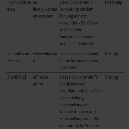
__klarna_sdk_ve
eu-
Dieser Cookie wird in
Beständig
rsion
library.klarnas
Verbindung mit dem
ervices.com
Zahlungsfenster
verwendet. - Der Cookie
ist für sichere
Transaktionen auf der
webseite erforderlich.
__sharethis_co
www.weber.co
Dieser Cookie bestimmt,
Sitzung
okie_test__
m
ob der Browser Cookies
akzeptiert.
_cfuvid [x2]
affirm.ca
Dieses Cookie ist ein Teil
Sitzung
Affirm
der Dienste von
Cloudflare - einschließlich
Lastverteilung,
Bereitstellung von
Website-Inhalten und
Bereitstellung einer DNS-
Verbindung für Website-