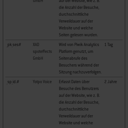
GmbH
auf der Website, wie z. B.
die Anzahl der Besuche,
durchschnittliche
Verweildauer auf der
Website und welche
Seiten gelesen wurden.
_pk_ses#
XAD
Wird von Piwik Analytics
1 Tag
spoteffects
Platform genutzt, um
GmbH
Seitenabrufe des
Besuchers während der
Sitzung nachzuverfolgen.
_sp_id.#
Yotpo Voice
Erfasst Daten über
2 Jahre
Besuche des Benutzers
auf der Website, wie z. B.
die Anzahl der Besuche,
durchschnittliche
Verweildauer auf der
Website und welche