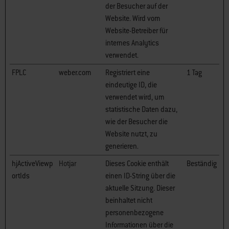
der Besucher auf der
Website. Wird vom
Website-Betreiber für
internes Analytics
verwendet.
FPLC
weber.com
Registriert eine
1 Tag
eindeutige ID, die
verwendet wird, um
statistische Daten dazu,
wie der Besucher die
Website nutzt, zu
generieren.
hjActiveViewp
Hotjar
Dieses Cookie enthält
Beständig
ortIds
einen ID-String über die
aktuelle Sitzung. Dieser
beinhaltet nicht
personenbezogene
Informationen über die