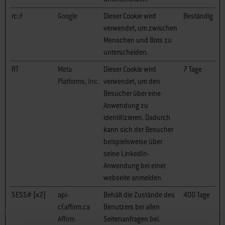
rc::f
Google
Dieser Cookie wird
Beständig
verwendet, um zwischen
Menschen und Bots zu
unterscheiden.
RT
Meta
Dieser Cookie wird
7 Tage
Platforms, Inc.
verwendet, um den
Besucher über eine
Anwendung zu
identifizieren. Dadurch
kann sich der Besucher
beispielsweise über
seine LinkedIn-
Anwendung bei einer
webseite anmelden.
SESS# [x2]
api-
Behält die Zustände des
400 Tage
cf.affirm.ca
Benutzers bei allen
Affirm
Seitenanfragen bei.