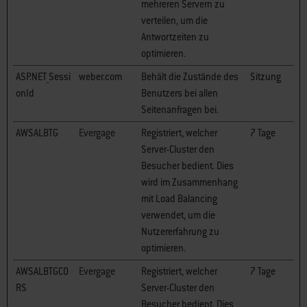
mehreren Servern zu
verteilen, um die
Antwortzeiten zu
optimieren.
ASP.NET_Sessi
weber.com
Behält die Zustände des
Sitzung
onId
Benutzers bei allen
Seitenanfragen bei.
AWSALBTG
Evergage
Registriert, welcher
7 Tage
Server-Cluster den
Besucher bedient. Dies
wird im Zusammenhang
mit Load Balancing
verwendet, um die
Nutzererfahrung zu
optimieren.
AWSALBTGCO
Evergage
Registriert, welcher
7 Tage
RS
Server-Cluster den
Besucher bedient. Dies