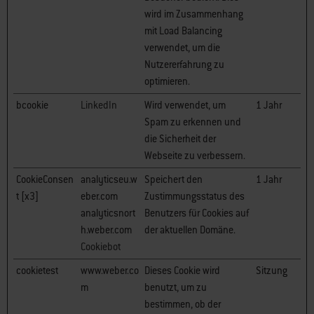
wird im Zusammenhang
mit Load Balancing
verwendet, um die
Nutzererfahrung zu
optimieren.
bcookie
LinkedIn
Wird verwendet, um
1 Jahr
Spam zu erkennen und
die Sicherheit der
Webseite zu verbessern.
CookieConsen
analyticseu.w
Speichert den
1 Jahr
t [x3]
eber.com
Zustimmungsstatus des
analyticsnort
Benutzers für Cookies auf
h.weber.com
der aktuellen Domäne.
Cookiebot
cookietest
www.weber.co
Dieses Cookie wird
Sitzung
m
benutzt, um zu
bestimmen, ob der