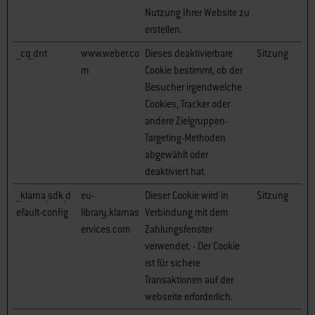
Nutzung Ihrer Website zu
erstellen.
__cq_dnt
www.weber.co
Dieses deaktivierbare
Sitzung
m
Cookie bestimmt, ob der
Besucher irgendwelche
Cookies, Tracker oder
andere Zielgruppen-
Targeting-Methoden
abgewählt oder
deaktiviert hat.
__klarna_sdk_d
eu-
Dieser Cookie wird in
Sitzung
efault-config
library.klarnas
Verbindung mit dem
ervices.com
Zahlungsfenster
verwendet. - Der Cookie
ist für sichere
Transaktionen auf der
webseite erforderlich.