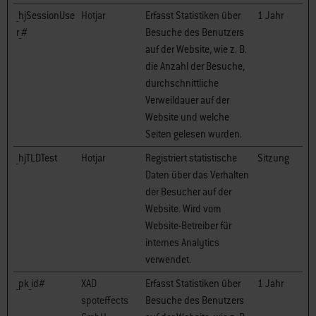
_hjSessionUse
Hotjar
Erfasst Statistiken über
1 Jahr
r_#
Besuche des Benutzers
auf der Website, wie z. B.
die Anzahl der Besuche,
durchschnittliche
Verweildauer auf der
Website und welche
Seiten gelesen wurden.
_hjTLDTest
Hotjar
Registriert statistische
Sitzung
Daten über das Verhalten
der Besucher auf der
Website. Wird vom
Website-Betreiber für
internes Analytics
verwendet.
_pk_id#
XAD
Erfasst Statistiken über
1 Jahr
spoteffects
Besuche des Benutzers