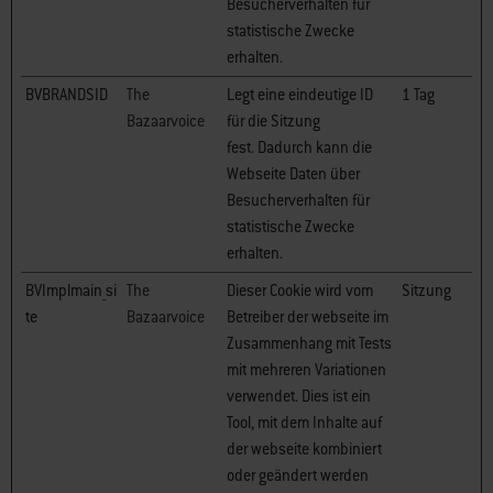
Besucherverhalten für
statistische Zwecke
erhalten.
BVBRANDSID
The
Legt eine eindeutige ID
1 Tag
Bazaarvoice
für die Sitzung
fest. Dadurch kann die
Webseite Daten über
Besucherverhalten für
statistische Zwecke
erhalten.
BVImplmain_si
The
Dieser Cookie wird vom
Sitzung
te
Bazaarvoice
Betreiber der webseite im
Zusammenhang mit Tests
mit mehreren Variationen
verwendet. Dies ist ein
Tool, mit dem Inhalte auf
der webseite kombiniert
oder geändert werden