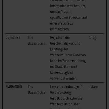
zu identifizieren – diese
Information wird benutzt,
um die Anzahl
spezifischer Benutzer auf
einer Website zu
identifizieren.
bv_metrics
The
Registriert die
1 Tag
Bazaarvoice
Geschwindigkeit und
Leistung der
Webseite. Diese Funktion
kann im Zusammenhang
mit Statistiken und
Lastenausgleich
verwendet werden.
BVBRANDID
The
Legt eine eindeutige ID
1 Jahr
Bazaarvoice
für die Sitzung
fest. Dadurch kann die
Webseite Daten über