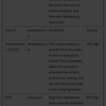
Besucher. Dies wird für
interne Analysen und
Webseite-Optimierung
verwendet.
dwac_#
www.weber.co
Anstehend
Sitzung
m
dwanonymou
www.weber.co
This cookie contains a
180 Tage
s_UID{32}
m
specific ID on the visitor
in order to distinguish
visitors. This information
allows the website to
remember the visitor’s
preferences, settings and
secures the functionality
of the shopping basket.
FPID
weber.com
Registriert statistische
400 Tage
Daten über das Verhalten