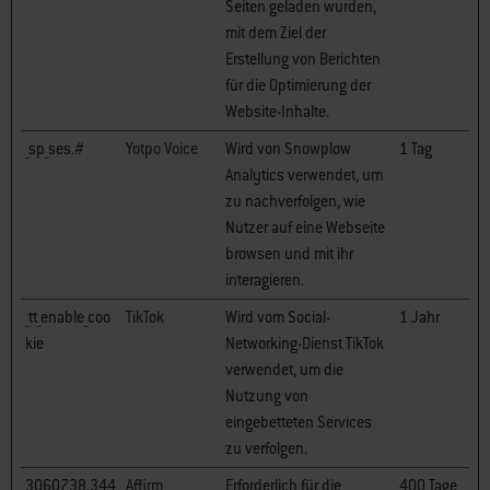
Seiten geladen wurden,
mit dem Ziel der
Erstellung von Berichten
für die Optimierung der
Website-Inhalte.
_sp_ses.#
Yotpo Voice
Wird von Snowplow
1 Tag
Analytics verwendet, um
zu nachverfolgen, wie
Nutzer auf eine Webseite
browsen und mit ihr
interagieren.
_tt_enable_coo
TikTok
Wird vom Social-
1 Jahr
kie
Networking-Dienst TikTok
verwendet, um die
Nutzung von
eingebetteten Services
zu verfolgen.
3060738.344
Affirm
Erforderlich für die
400 Tage