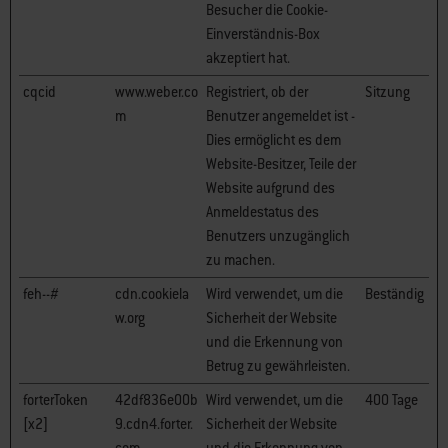
Besucher die Cookie-
Einverständnis-Box
akzeptiert hat.
cqcid
www.weber.co
Registriert, ob der
Sitzung
m
Benutzer angemeldet ist -
Dies ermöglicht es dem
Website-Besitzer, Teile der
Website aufgrund des
Anmeldestatus des
Benutzers unzugänglich
zu machen.
feh--#
cdn.cookiela
Wird verwendet, um die
Beständig
w.org
Sicherheit der Website
und die Erkennung von
Betrug zu gewährleisten.
forterToken
42df836e00b
Wird verwendet, um die
400 Tage
[x2]
9.cdn4.forter.
Sicherheit der Website