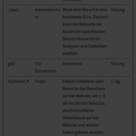
__cqact
www.weber.co
Weist dem Besucher eine
Sitzung
m
bestimmte ID zu. Dadurch
kann die Webseite die
Anzahl der spezifischen
Benutzerbesuche für
Analysen und Statistiken
ermitteln.
_gd#
The
Anstehend
Sitzung
Bazaarvoice
_hjSession_#
Hotjar
Erfasst Statistiken über
1 Tag
Besuche des Benutzers
auf der Website, wie z. B.
die Anzahl der Besuche,
durchschnittliche
Verweildauer auf der
Website und welche
Seiten gelesen wurden.