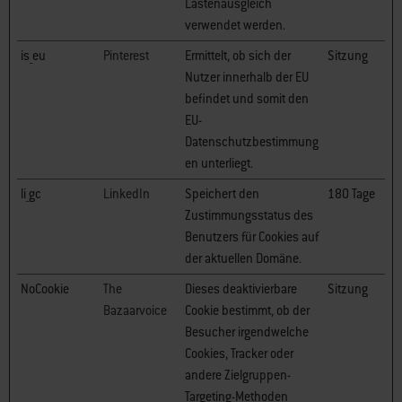
Lastenausgleich
verwendet werden.
is_eu
Pinterest
Ermittelt, ob sich der
Sitzung
Nutzer innerhalb der EU
befindet und somit den
EU-
Datenschutzbestimmung
en unterliegt.
li_gc
LinkedIn
Speichert den
180 Tage
Zustimmungsstatus des
Benutzers für Cookies auf
der aktuellen Domäne.
NoCookie
The
Dieses deaktivierbare
Sitzung
Bazaarvoice
Cookie bestimmt, ob der
Besucher irgendwelche
Cookies, Tracker oder
andere Zielgruppen-
Targeting-Methoden