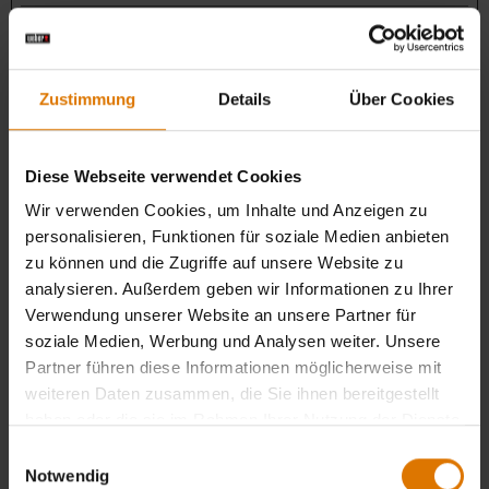
sid
www.weber.co
Behält die Zustände des
Sitzung
m
Benutzers bei allen
Seitenanfragen bei.
Zustimmung
Details
Über Cookies
t_v2_s [x2]
Affirm
Erforderlich für die
400 Tage
affirm.ca
Zahlungsplan-Funktion
der Website beim
Diese Webseite verwendet Cookies
Auschecken.
Wir verwenden Cookies, um Inhalte und Anzeigen zu
test_cookie
Google
Verwendet, um zu
1 Tag
personalisieren, Funktionen für soziale Medien anbieten
überprüfen, ob der
zu können und die Zugriffe auf unsere Website zu
Browser des Benutzers
analysieren. Außerdem geben wir Informationen zu Ihrer
Cookies unterstützt.
Verwendung unserer Website an unsere Partner für
soziale Medien, Werbung und Analysen weiter. Unsere
Partner führen diese Informationen möglicherweise mit
Präferenzen (8)
weiteren Daten zusammen, die Sie ihnen bereitgestellt
haben oder die sie im Rahmen Ihrer Nutzung der Dienste
Präferenz-Cookies ermöglichen einer Webseite sich an Informationen
gesammelt haben.
Einwilligungsauswahl
zu erinnern, die die Art beeinflussen, wie sich eine Webseite verhält
Notwendig
oder aussieht, wie z. B. Ihre bevorzugte Sprache oder die Region in der