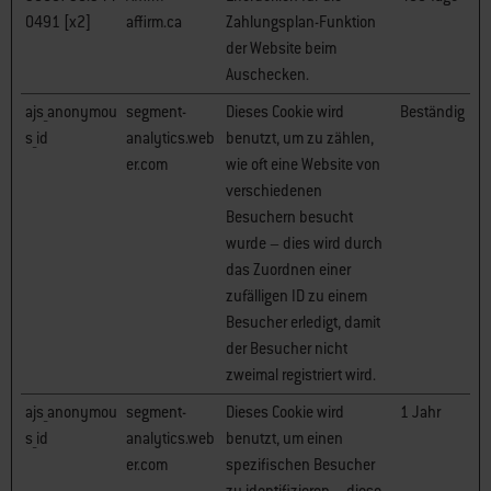
0491 [x2]
affirm.ca
Zahlungsplan-Funktion
der Website beim
Auschecken.
ajs_anonymou
segment-
Dieses Cookie wird
Beständig
s_id
analytics.web
benutzt, um zu zählen,
er.com
wie oft eine Website von
verschiedenen
Besuchern besucht
wurde – dies wird durch
das Zuordnen einer
zufälligen ID zu einem
Besucher erledigt, damit
der Besucher nicht
zweimal registriert wird.
ajs_anonymou
segment-
Dieses Cookie wird
1 Jahr
s_id
analytics.web
benutzt, um einen
er.com
spezifischen Besucher