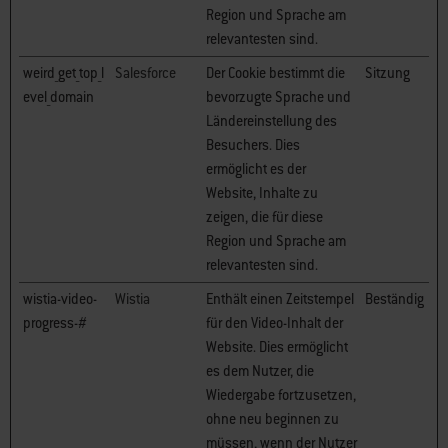
Region und Sprache am
relevantesten sind.
weird_get_top_l
Salesforce
Der Cookie bestimmt die
Sitzung
evel_domain
bevorzugte Sprache und
Ländereinstellung des
Besuchers. Dies
ermöglicht es der
Website, Inhalte zu
zeigen, die für diese
Region und Sprache am
relevantesten sind.
wistia-video-
Wistia
Enthält einen Zeitstempel
Beständig
progress-#
für den Video-Inhalt der
Website. Dies ermöglicht
es dem Nutzer, die
Wiedergabe fortzusetzen,
ohne neu beginnen zu
müssen, wenn der Nutzer