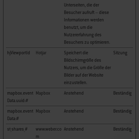
Unterseiten, die der
Besucher aufruft – diese
Informationen werden
benutzt, um die
Nutzererfahrung des
Besuchers zu optimieren.
hjViewportId
Hotjar
Speichert die
Sitzung
Bildschirmgröße des
Nutzers, um die Größe der
Bilder auf der Website
einzustellen.
mapbox.event
Mapbox
Anstehend
Beständig
Data.uuid:#
mapbox.event
Mapbox
Anstehend
Beständig
Data:#
st_shares_#
www.weber.co
Anstehend
Beständig
m