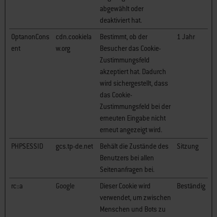
abgewählt oder
deaktiviert hat.
OptanonCons
cdn.cookiela
Bestimmt, ob der
1 Jahr
ent
w.org
Besucher das Cookie-
Zustimmungsfeld
akzeptiert hat. Dadurch
wird sichergestellt, dass
das Cookie-
Zustimmungsfeld bei der
erneuten Eingabe nicht
erneut angezeigt wird.
PHPSESSID
gcs.tp-de.net
Behält die Zustände des
Sitzung
Benutzers bei allen
Seitenanfragen bei.
rc::a
Google
Dieser Cookie wird
Beständig
verwendet, um zwischen
Menschen und Bots zu