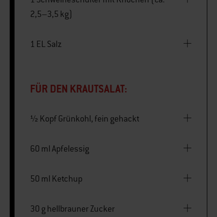
2,5–3,5 kg)
1 EL Salz
FÜR DEN KRAUTSALAT:
½ Kopf Grünkohl, fein gehackt
60 ml Apfelessig
50 ml Ketchup
30 g hellbrauner Zucker