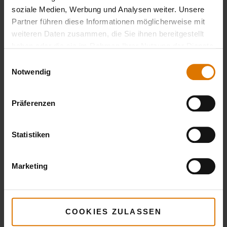
soziale Medien, Werbung und Analysen weiter. Unsere
Aluminiumfolie
Partner führen diese Informationen möglicherweise mit
weiteren Daten zusammen, die Sie ihnen bereitgestellt
haben oder die sie im Rahmen Ihrer Nutzung der Dienste
gesammelt haben.
Einwilligungsauswahl
LISTE DRUCKEN
Notwendig
Präferenzen
Statistiken
Sei perfekt vorbereitet
Marketing
Empfohlenes Zubehör
COOKIES ZULASSEN