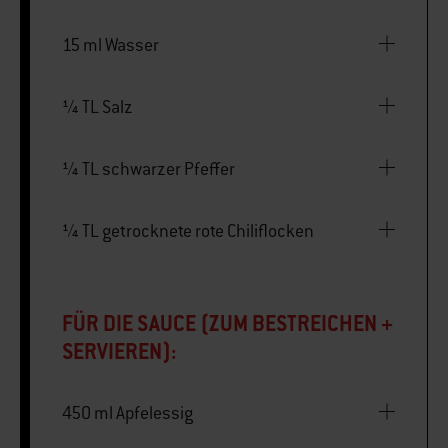
15 ml Wasser
¼ TL Salz
¼ TL schwarzer Pfeffer
¼ TL getrocknete rote Chiliflocken
FÜR DIE SAUCE (ZUM BESTREICHEN +
SERVIEREN):
450 ml Apfelessig