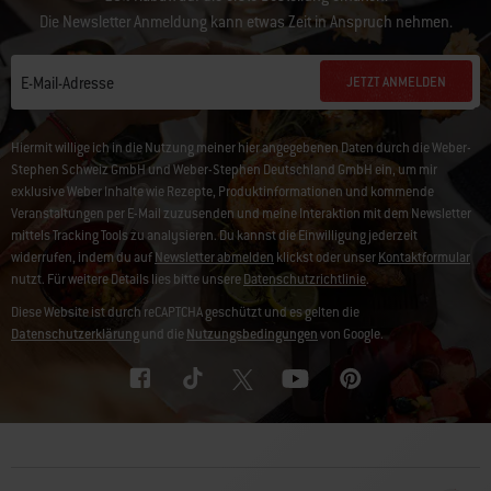
Die Newsletter Anmeldung kann etwas Zeit in Anspruch nehmen.
JETZT ANMELDEN
E-Mail-Adresse
Hiermit willige ich in die Nutzung meiner hier angegebenen Daten durch die Weber-
Stephen Schweiz GmbH und Weber-Stephen Deutschland GmbH ein, um mir
exklusive Weber Inhalte wie Rezepte, Produktinformationen und kommende
Veranstaltungen per E-Mail zuzusenden und meine Interaktion mit dem Newsletter
mittels Tracking Tools zu analysieren. Du kannst die Einwilligung jederzeit
widerrufen, indem du auf
Newsletter abmelden
klickst oder unser
Kontaktformular
nutzt. Für weitere Details lies bitte unsere
Datenschutzrichtlinie
.
Diese Website ist durch reCAPTCHA geschützt und es gelten die
Datenschutzerklärung
und die
Nutzungsbedingungen
von Google.