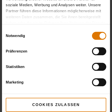
soziale Medien, Werbung und Analysen weiter. Unsere
Partner führen diese Informationen möglicherweise mit
Räucherbretter aus Zedernholz
weiteren Daten zusammen, die Sie ihnen bereitgestellt
haben oder die sie im Rahmen Ihrer Nutzung der Dienste
gesammelt haben.
Einwilligungsauswahl
LISTE DRUCKEN
Notwendig
Präferenzen
Statistiken
Sei perfekt vorbereitet
Marketing
Empfohlenes Zubehör
COOKIES ZULASSEN