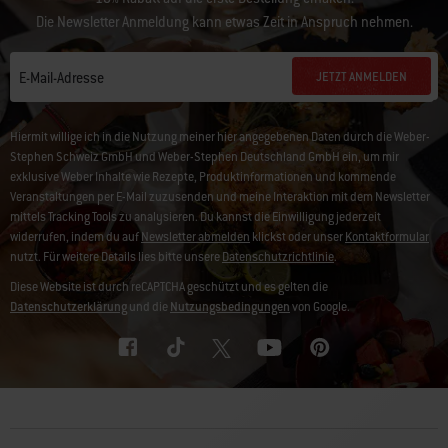
Die Newsletter Anmeldung kann etwas Zeit in Anspruch nehmen.
JETZT ANMELDEN
E-Mail-Adresse
Hiermit willige ich in die Nutzung meiner hier angegebenen Daten durch die Weber-
Stephen Schweiz GmbH und Weber-Stephen Deutschland GmbH ein, um mir
exklusive Weber Inhalte wie Rezepte, Produktinformationen und kommende
Veranstaltungen per E-Mail zuzusenden und meine Interaktion mit dem Newsletter
mittels Tracking Tools zu analysieren. Du kannst die Einwilligung jederzeit
widerrufen, indem du auf
Newsletter abmelden
klickst oder unser
Kontaktformular
nutzt. Für weitere Details lies bitte unsere
Datenschutzrichtlinie
.
Diese Website ist durch reCAPTCHA geschützt und es gelten die
Datenschutzerklärung
und die
Nutzungsbedingungen
von Google.