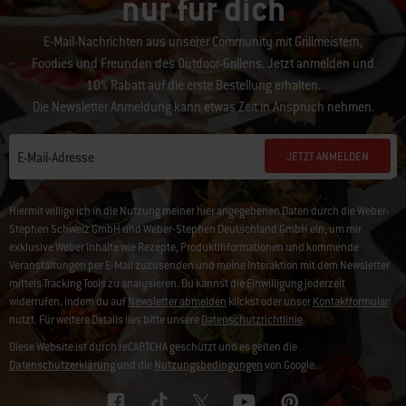
nur für dich
E-Mail-Nachrichten aus unserer Community mit Grillmeistern,
Foodies und Freunden des Outdoor-Grillens. Jetzt anmelden und
10% Rabatt auf die erste Bestellung erhalten.
Die Newsletter Anmeldung kann etwas Zeit in Anspruch nehmen.
JETZT ANMELDEN
E-Mail-Adresse
Hiermit willige ich in die Nutzung meiner hier angegebenen Daten durch die Weber-
Stephen Schweiz GmbH und Weber-Stephen Deutschland GmbH ein, um mir
exklusive Weber Inhalte wie Rezepte, Produktinformationen und kommende
Veranstaltungen per E-Mail zuzusenden und meine Interaktion mit dem Newsletter
mittels Tracking Tools zu analysieren. Du kannst die Einwilligung jederzeit
widerrufen, indem du auf
Newsletter abmelden
klickst oder unser
Kontaktformular
nutzt. Für weitere Details lies bitte unsere
Datenschutzrichtlinie
.
Diese Website ist durch reCAPTCHA geschützt und es gelten die
Datenschutzerklärung
und die
Nutzungsbedingungen
von Google.