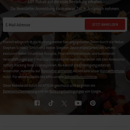
10% Rabatt auf die erste Bestellung erhalten.
Die Newsletter Anmeldung kann etwas Zeit in Anspruch nehmen.
JETZT ANMELDEN
E-Mail-Adresse
Hiermit willige ich in die Nutzung meiner hier angegebenen Daten durch die Weber-
Stephen Schweiz GmbH und Weber-Stephen Deutschland GmbH ein, um mir
exklusive Weber Inhalte wie Rezepte, Produktinformationen und kommende
Veranstaltungen per E-Mail zuzusenden und meine Interaktion mit dem Newsletter
mittels Tracking Tools zu analysieren. Du kannst die Einwilligung jederzeit
widerrufen, indem du auf
Newsletter abmelden
klickst oder unser
Kontaktformular
nutzt. Für weitere Details lies bitte unsere
Datenschutzrichtlinie
.
Diese Website ist durch reCAPTCHA geschützt und es gelten die
Datenschutzerklärung
und die
Nutzungsbedingungen
von Google.