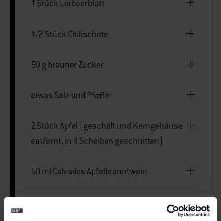
1 Stück Lorbeerblatt
1/2 Stück Chilischote
50 g brauner Zucker
etwas Salz und Pfeffer
2 Stück Äpfel (geschält und Kerngehäuse
entfernt, in 4 Scheiben geschnitten)
50 ml Calvados Apfelbranntwein
etwas Zimt