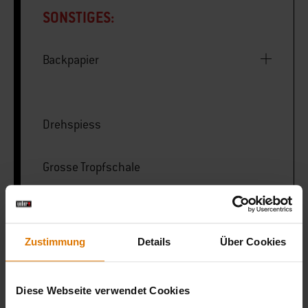
SONSTIGES:
Backpapier
Drehspiess
Grosse Tropfschale
LISTE DRUCKEN
Zustimmung
Details
Über Cookies
Diese Webseite verwendet Cookies