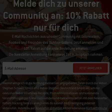
Melde dich zu unserer
Community an: 10% Rabatt
nur für dich
E-Mail-Nachrichten aus unserer Community mit Grillmeistern,
Foodies und Freunden des Outdoor-Grillens. Jetzt anmelden und
10% Rabatt auf die erste Bestellung erhalten.
Die Newsletter Anmeldung kann etwas Zeit in Anspruch nehmen.
JETZT ANMELDEN
E-Mail-Adresse
Hiermit willige ich in die Nutzung meiner hier angegebenen Daten durch die Weber-
Stephen Schweiz GmbH und Weber-Stephen Deutschland GmbH ein, um mir
exklusive Weber Inhalte wie Rezepte, Produktinformationen und kommende
Veranstaltungen per E-Mail zuzusenden und meine Interaktion mit dem Newsletter
mittels Tracking Tools zu analysieren. Du kannst die Einwilligung jederzeit
widerrufen, indem du auf
Newsletter abmelden
klickst oder unser
Kontaktformular