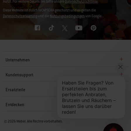
nutzt. Für weitere Details lies bitte unsere
Datenschutzrichtlinie
.
Diese Website ist durch reCAPTCHA geschützt und es gelten die
Datenschutzerklärung
und die
Nutzungsbedingungen
von Google.
Unternehmen
Kundensupport
Ersatzteile
Entdecken
© 2026 Weber. Alle Rechte vorbehalten.