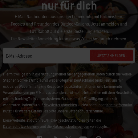
nur für dich
E-Mail-Nachrichten aus unserer Community mit Grillmeistern,
Foodies und Freunden des Outdoor-Grillens. Jetzt anmelden und
10% Rabatt auf die erste Bestellung erhalten.
Die Newsletter Anmeldung kann etwas Zeit in Anspruch nehmen.
JETZT ANMELDEN
E-Mail-Adresse
Hiermit willige ich in die Nutzung meiner hier angegebenen Daten durch die Weber-
Stephen Schweiz GmbH und Weber-Stephen Deutschland GmbH ein, um mir
exklusive Weber Inhalte wie Rezepte, Produktinformationen und kommende
Veranstaltungen per E-Mail zuzusenden und meine Interaktion mit dem Newsletter
mittels Tracking Tools zu analysieren. Du kannst die Einwilligung jederzeit
widerrufen, indem du auf
Newsletter abmelden
klickst oder unser
Kontaktformular
nutzt. Für weitere Details lies bitte unsere
Datenschutzrichtlinie
.
Diese Website ist durch reCAPTCHA geschützt und es gelten die
Datenschutzerklärung
und die
Nutzungsbedingungen
von Google.