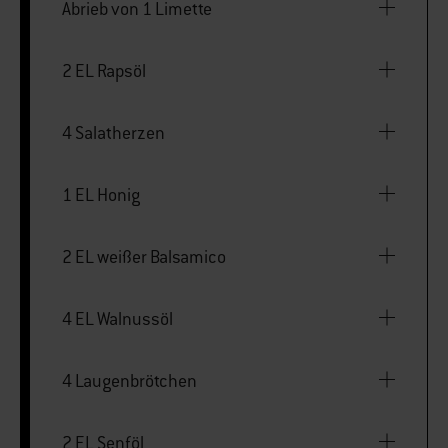
Abrieb von 1 Limette
2 EL Rapsöl
4 Salatherzen
1 EL Honig
2 EL weißer Balsamico
4 EL Walnussöl
4 Laugenbrötchen
2 EL Senföl