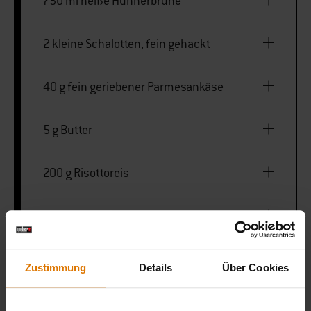
750 ml heiße Hühnerbrühe
2 kleine Schalotten, fein gehackt
40 g fein geriebener Parmesankäse
5 g Butter
200 g Risottoreis
50 ml Weißwein
Zustimmung
Details
Über Cookies
LISTE DRUCKEN