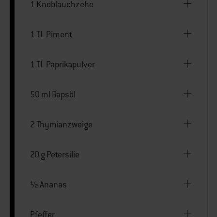
1 Knoblauchzehe
1 TL Piment
1 TL Paprikapulver
50 ml Rapsöl
2 Thymianzweige
20 g Petersilie
½ Ananas
Pfeffer