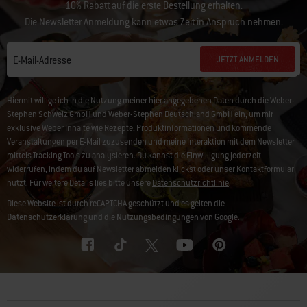
10% Rabatt auf die erste Bestellung erhalten.
Die Newsletter Anmeldung kann etwas Zeit in Anspruch nehmen.
JETZT ANMELDEN
E-Mail-Adresse
Hiermit willige ich in die Nutzung meiner hier angegebenen Daten durch die Weber-
Stephen Schweiz GmbH und Weber-Stephen Deutschland GmbH ein, um mir
exklusive Weber Inhalte wie Rezepte, Produktinformationen und kommende
Veranstaltungen per E-Mail zuzusenden und meine Interaktion mit dem Newsletter
mittels Tracking Tools zu analysieren. Du kannst die Einwilligung jederzeit
widerrufen, indem du auf
Newsletter abmelden
klickst oder unser
Kontaktformular
nutzt. Für weitere Details lies bitte unsere
Datenschutzrichtlinie
.
Diese Website ist durch reCAPTCHA geschützt und es gelten die
Datenschutzerklärung
und die
Nutzungsbedingungen
von Google.