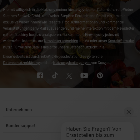
Hiermit willige ich in die Nutzung meiner hier angegebenen Daten durch die Weber-
Stephen Schweiz GmbH und Weber-Stephen Deutschland GmbH ein, um mir
exklusive Weber Inhalte wie Rezepte, Produktinformationen und kommende
Veranstaltungen per E-Mail zuzusenden und meine Interaktion mit dem Newsletter
mittels Tracking Tools zu analysieren. Du kannst die Einwilligung jederzeit
widerrufen, indem du auf
Newsletter abmelden
klickst oder unser
Kontaktformular
nutzt. Für weitere Details lies bitte unsere
Datenschutzrichtlinie
.
Diese Website ist durch reCAPTCHA geschützt und es gelten die
Datenschutzerklärung
und die
Nutzungsbedingungen
von Google.
Unternehmen
Kundensupport