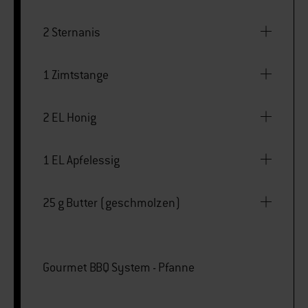
2 Sternanis
1 Zimtstange
2 EL Honig
1 EL Apfelessig
25 g Butter (geschmolzen)
Gourmet BBQ System - Pfanne