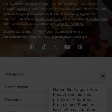
exklusive Weber Inhalte wie Rezepte, Produktinformationen und kommende
Veranstaltungen per E-Mail zuzusenden und meine Interaktion mit dem Newsletter
mittels Tracking Tools zu analysieren. Du kannst die Einwilligung jederzeit
widerrufen, indem du auf
Newsletter abmelden
klickst oder unser
Kontaktformular
nutzt. Für weitere Details lies bitte unsere
Datenschutzrichtlinie
.
Diese Website ist durch reCAPTCHA geschützt und es gelten die
Datenschutzerklärung
und die
Nutzungsbedingungen
von Google.
Unternehmen
Kundensupport
Ersatzteile