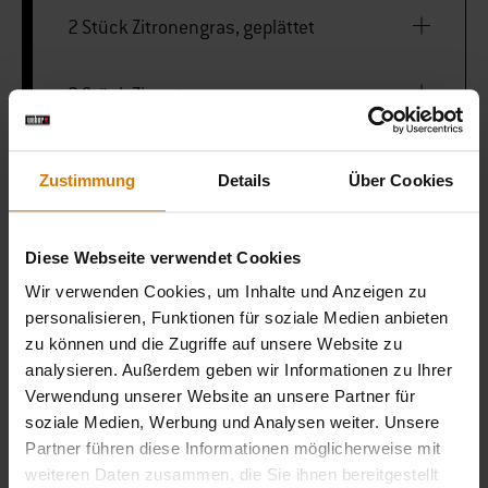
2 Stück Zitronengras, geplättet
2 Stück Zimtstangen
200 g Basmatireis
Zustimmung
Details
Über Cookies
400 ml Hühnerfond
Diese Webseite verwendet Cookies
Wir verwenden Cookies, um Inhalte und Anzeigen zu
1 g Safran
personalisieren, Funktionen für soziale Medien anbieten
zu können und die Zugriffe auf unsere Website zu
10 ml Reisessig
analysieren. Außerdem geben wir Informationen zu Ihrer
Verwendung unserer Website an unsere Partner für
soziale Medien, Werbung und Analysen weiter. Unsere
Partner führen diese Informationen möglicherweise mit
LISTE DRUCKEN
weiteren Daten zusammen, die Sie ihnen bereitgestellt