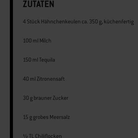
ZUTATEN
4 Stück Hähnchenkeulen ca. 350 g, küchenfertig
100 ml Milch
150 ml Tequila
40 ml Zitronensaft
30 g brauner Zucker
15 g grobes Meersalz
½ TL Chiliflocken