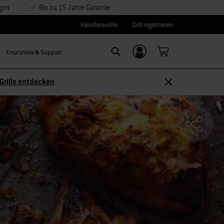
ngen
Bis zu 15 Jahre Garantie
Händlersuche
Grill registrieren
Ersatzteile & Support
Einloggen/
SEARCH
Weber-ID
Grills entdecken