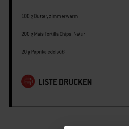
100 g Butter, zimmerwarm
200 g Mais Tortilla Chips, Natur
20 g Paprika edelsüß
LISTE DRUCKEN