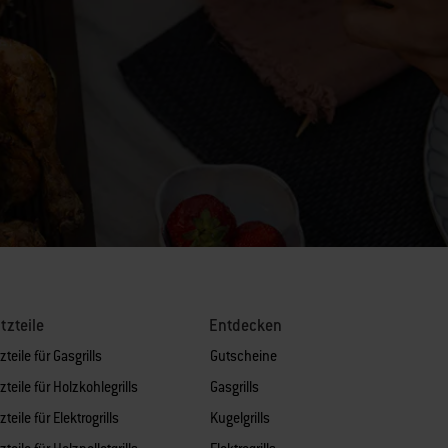
tzteile
Entdecken
zteile für Gasgrills
Gutscheine
zteile für Holzkohlegrills
Gasgrills
zteile für Elektrogrills
Kugelgrills