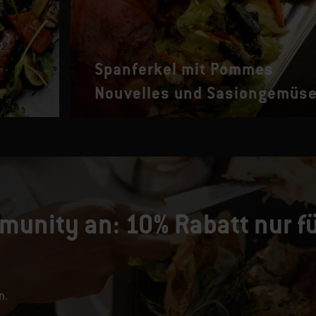
Spanferkel mit Pommes
Nouvelles und Sasiongemüs
munity an: 10% Rabatt nur fü
n.