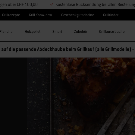
ungen über CHF 100,00
Kostenlose Rücksendung bei allen Bestellu
Grillrezepte
Grill Know-how
Geschenkgutscheine
Grillfinder
Plancha
Holzpellet
Smart
Zubehör
Grillkurse buchen
 auf die passende Abdeckhaube beim Grillkauf (alle Grillmodelle) -
n