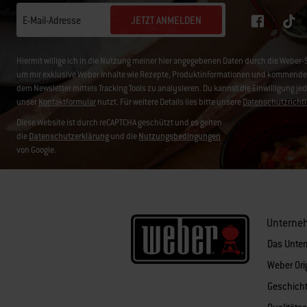
JETZT ANMELDEN
E-Mail-Adresse
Hiermit willige ich in die Nutzung meiner hier angegebenen Daten durch die We
um mir exklusive Weber Inhalte wie Rezepte, Produktinformationen und kommende 
dem Newsletter mittels Tracking Tools zu analysieren. Du kannst die Einwilligung je
unser
Kontaktformular
nutzt. Für weitere Details lies bitte unsere
Datenschutzrichtl
Diese Website ist durch reCAPTCHA geschützt und es gelten
die
Datenschutzerklärung
und die
Nutzungsbedingungen
von Google.
Unterne
Das Unte
Weber Ori
Geschich