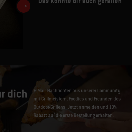
Das könnte dir auch gefallen
e
Buddha-Bowl
r dich
E-Mail-Nachrichten aus unserer Community
mit Grillmeistern, Foodies und Freunden des
Outdoor-Grillens. Jetzt anmelden und 10%
Rabatt auf die erste Bestellung erhalten.