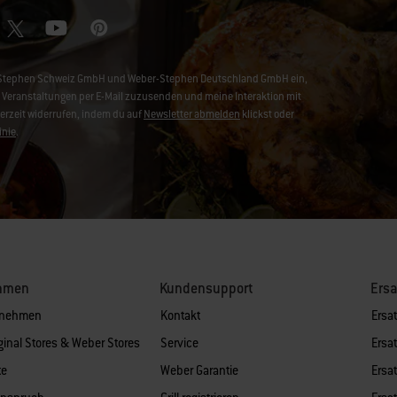
ber-Stephen Schweiz GmbH und Weber-Stephen Deutschland GmbH ein,
Veranstaltungen per E-Mail zuzusenden und meine Interaktion mit
derzeit widerrufen, indem du auf
Newsletter abmelden
klickst oder
inie
.
hmen
Kundensupport
Ersa
rnehmen
Kontakt
Ersat
ginal Stores & Weber Stores
Service
Ersat
te
Weber Garantie
Ersat