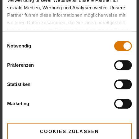
Verwendung unserer Website an unsere Partner für
Deluxe GBS –
soziale Medien, Werbung und Analysen weiter. Unsere
Holzkohlegrill
Partner führen diese Informationen möglicherweise mit
weiteren Daten zusammen, die Sie ihnen bereitgestellt
Ø 57 cm
haben oder die sie im Rahmen Ihrer Nutzung der Dienste
gesammelt haben.
Details
Einwilligungsauswahl
Notwendig
ansehen
Präferenzen
Statistiken
Marketing
COOKIES ZULASSEN