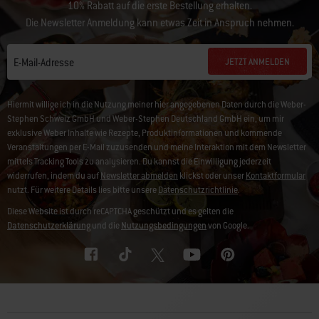
10% Rabatt auf die erste Bestellung erhalten.
Die Newsletter Anmeldung kann etwas Zeit in Anspruch nehmen.
JETZT ANMELDEN
E-Mail-Adresse
Hiermit willige ich in die Nutzung meiner hier angegebenen Daten durch die Weber-
Stephen Schweiz GmbH und Weber-Stephen Deutschland GmbH ein, um mir
exklusive Weber Inhalte wie Rezepte, Produktinformationen und kommende
Veranstaltungen per E-Mail zuzusenden und meine Interaktion mit dem Newsletter
mittels Tracking Tools zu analysieren. Du kannst die Einwilligung jederzeit
widerrufen, indem du auf
Newsletter abmelden
klickst oder unser
Kontaktformular
nutzt. Für weitere Details lies bitte unsere
Datenschutzrichtlinie
.
Diese Website ist durch reCAPTCHA geschützt und es gelten die
Datenschutzerklärung
und die
Nutzungsbedingungen
von Google.